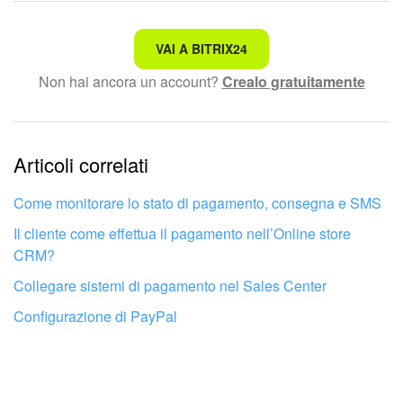
Non è quello che sto cercando.
VAI A BITRIX24
Non hai ancora un account?
Crealo gratuitamente
Testo complesso e incomprensibile
Le informazioni sono obsolete.
Articoli correlati
Troppo breve, ho bisogno di maggiori informazioni.
Non mi soddisfa come funziona questo strumento
Come monitorare lo stato di pagamento, consegna e SMS
Il cliente come effettua il pagamento nell’Online store
CRM?
Collegare sistemi di pagamento nel Sales Center
Configurazione di PayPal