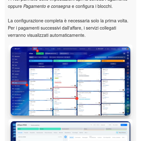
oppure
Pagamento e consegna
e configura i blocchi.
Bitrix24 Market
La configurazione completa è necessaria solo la prima volta.
Per i pagamenti successivi dall'affare, i servizi collegati
Siti e store
verranno visualizzati automaticamente.
Online store
Dipendenti
Knowledge base
Firma elettronica
Firma elettronica per HR
Automazione
Flussi di lavoro