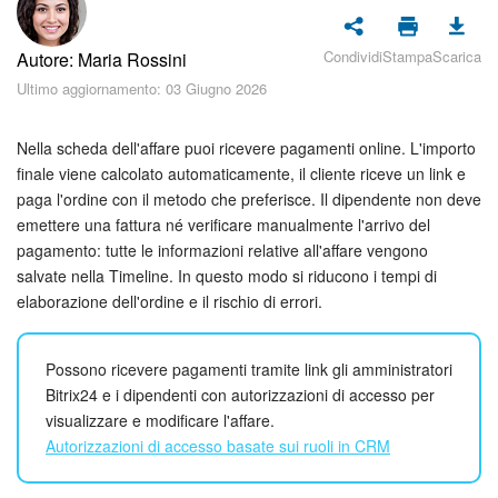
Piani e pagamento
Condividi
Stampa
Scarica
Autore: Maria Rossini
Sicurezza in Bitrix24
Ultimo aggiornamento: 03 Giugno 2026
Come iniziare?
Nella scheda dell'affare puoi ricevere pagamenti online. L'importo
CoPilot: IA in Bitrix24
finale viene calcolato automaticamente, il cliente riceve un link e
paga l'ordine con il metodo che preferisce. Il dipendente non deve
emettere una fattura né verificare manualmente l'arrivo del
Feed
pagamento: tutte le informazioni relative all'affare vengono
salvate nella Timeline. In questo modo si riducono i tempi di
Messenger
elaborazione dell'ordine e il rischio di errori.
Collab
Possono ricevere pagamenti tramite link gli amministratori
Calendario
Bitrix24 e i dipendenti con autorizzazioni di accesso per
visualizzare e modificare l'affare.
Bitrix24 Drive
Autorizzazioni di accesso basate sui ruoli in CRM