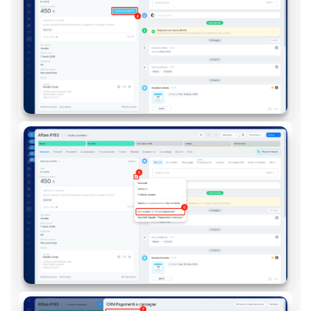
Marketing
Gestione inventario
Telefonia
Mio profilo
Impostazioni
Enterprise
Bitrix24 On-Premise
Bitrix24 Messenger
Domande generali