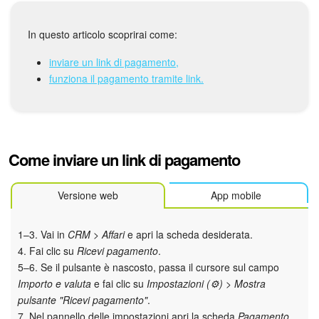
Webmail
In questo articolo scoprirai come:
Gruppi di lavoro
inviare un link di pagamento,
Incarichi e progetti
funziona il pagamento tramite link.
Progetti IA
CRM
Come inviare un link di pagamento
Prenotazione online
Versione web
App mobile
Contact Center
1–3. Vai in
CRM > Affari
e apri la scheda desiderata.
Sales Center
4. Fai clic su
Ricevi pagamento
.
5–6. Se il pulsante è nascosto, passa il cursore sul campo
Analisi CRM
Importo e valuta
e fai clic su
Impostazioni (⚙️) > Mostra
pulsante "Ricevi pagamento"
.
Generatore BI
7. Nel pannello delle impostazioni apri la scheda
Pagamento