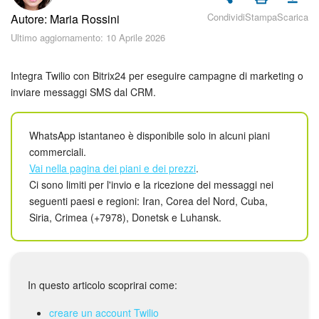
Piani e pagamento
Condividi
Stampa
Scarica
Autore: Maria Rossini
Ultimo aggiornamento: 10 Aprile 2026
Sicurezza in Bitrix24
Come iniziare?
Integra Twilio con Bitrix24 per eseguire campagne di marketing o
inviare messaggi SMS dal CRM.
CoPilot: IA in Bitrix24
WhatsApp istantaneo è disponibile solo in alcuni piani
Feed
commerciali.
Vai nella pagina dei piani e dei prezzi
.
Messenger
Ci sono limiti per l'invio e la ricezione dei messaggi nei
seguenti paesi e regioni: Iran, Corea del Nord, Cuba,
Collab
Siria, Crimea (+7978), Donetsk e Luhansk.
Calendario
Bitrix24 Drive
In questo articolo scoprirai come:
creare un account Twilio