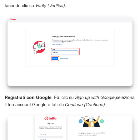
facendo clic su
Verify (Verifica)
.
Marketing
Gestione inventario
Telefonia
Mio profilo
Impostazioni
Enterprise
Registrati con Google
. Fai clic su
Sign up with Google
,seleziona
Bitrix24 On-Premise
il tuo account Google e fai clic
Continue (Continua)
.
Bitrix24 Messenger
Domande generali