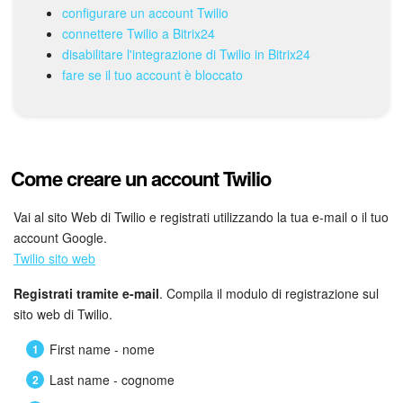
Webmail
configurare un account Twilio
connettere Twilio a Bitrix24
Gruppi di lavoro
disabilitare l'integrazione di Twilio in Bitrix24
fare se il tuo account è bloccato
Incarichi e progetti
Progetti IA
Come creare un account Twilio
CRM
Vai al sito Web di Twilio e registrati utilizzando la tua e-mail o il tuo
Prenotazione online
account Google.
Twilio sito web
Contact Center
Registrati tramite e-mail
. Compila il modulo di registrazione sul
Sales Center
sito web di Twilio.
First name - nome
Analisi CRM
Last name - cognome
Generatore BI