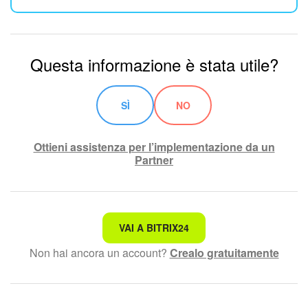
Questa informazione è stata utile?
SÌ
NO
Ottieni assistenza per l’implementazione da un
Partner
Non è quello che sto cercando.
VAI A BITRIX24
Non hai ancora un account?
Crealo gratuitamente
Testo complesso e incomprensibile
Le informazioni sono obsolete.