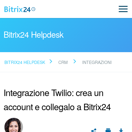
Bitrix24 Helpdesk
BITRIX24 HELPDESK
CRM
INTEGRAZIONI
Leggi le domande frequenti
Integrazione Twilio: crea un
Novità
account e collegalo a Bitrix24
Supporto Bitrix24
Registrazione e accesso