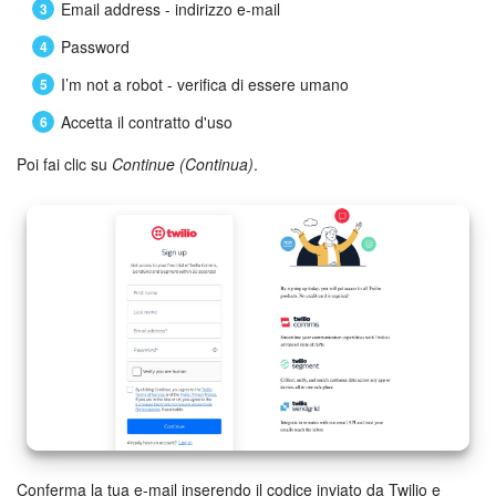
Email address - indirizzo e-mail
Password
Bitrix24 Market
I’m not a robot - verifica di essere umano
Siti e store
Accetta il contratto d'uso
Online store
Poi fai clic su
Continue (Continua)
.
Dipendenti
Knowledge base
Firma elettronica
Firma elettronica per HR
Automazione
Flussi di lavoro
Conferma la tua e-mail inserendo il codice inviato da Twilio e