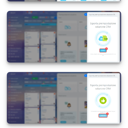
Marketing
Gestione inventario
Telefonia
Mio profilo
Impostazioni
Enterprise
Bitrix24 On-Premise
Bitrix24 Messenger
Domande generali