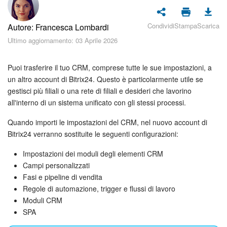
Piani e pagamento
Condividi
Stampa
Scarica
Autore: Francesca Lombardi
Sicurezza in Bitrix24
Ultimo aggiornamento: 03 Aprile 2026
Come iniziare?
Puoi trasferire il tuo CRM, comprese tutte le sue impostazioni, a
CoPilot: IA in Bitrix24
un altro account di Bitrix24. Questo è particolarmente utile se
gestisci più filiali o una rete di filiali e desideri che lavorino
all'interno di un sistema unificato con gli stessi processi.
Feed
Quando importi le impostazioni del CRM, nel nuovo account di
Messenger
Bitrix24 verranno sostituite le seguenti configurazioni:
Collab
Impostazioni dei moduli degli elementi CRM
Campi personalizzati
Fasi e pipeline di vendita
Calendario
Regole di automazione, trigger e flussi di lavoro
Moduli CRM
Bitrix24 Drive
SPA