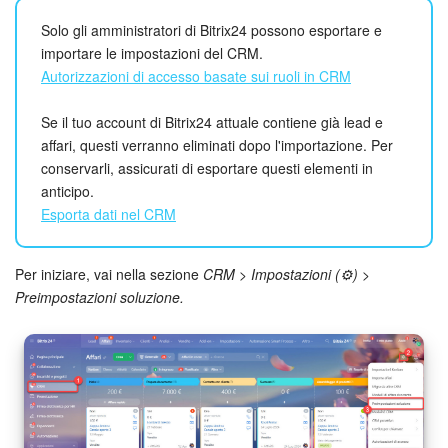
Webmail
Solo gli amministratori di Bitrix24 possono esportare e
Gruppi di lavoro
importare le impostazioni del CRM.
Autorizzazioni di accesso basate sui ruoli in CRM
Incarichi e progetti
Se il tuo account di Bitrix24 attuale contiene già lead e
affari, questi verranno eliminati dopo l'importazione. Per
Progetti IA
conservarli, assicurati di esportare questi elementi in
anticipo.
CRM
Esporta dati nel CRM
Prenotazione online
Per iniziare, vai nella sezione
CRM > Impostazioni (⚙️) >
Contact Center
Preimpostazioni soluzione.
Sales Center
Analisi CRM
Generatore BI