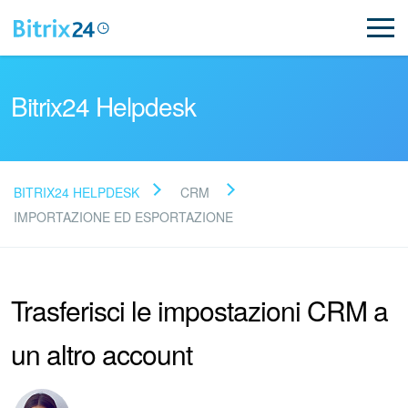
Bitrix24 Helpdesk
BITRIX24 HELPDESK
CRM
Leggi le domande frequenti
IMPORTAZIONE ED ESPORTAZIONE
Novità
Trasferisci le impostazioni CRM a
Supporto Bitrix24
un altro account
Registrazione e accesso