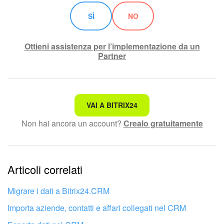
SÌ
NO
Ottieni assistenza per l’implementazione da un
Partner
Non è quello che sto cercando.
VAI A BITRIX24
Non hai ancora un account?
Crealo gratuitamente
Testo complesso e incomprensibile
Le informazioni sono obsolete.
Articoli correlati
Troppo breve, ho bisogno di maggiori informazioni.
Non mi soddisfa come funziona questo strumento
Migrare i dati a Bitrix24.CRM
Importa aziende, contatti e affari collegati nel CRM