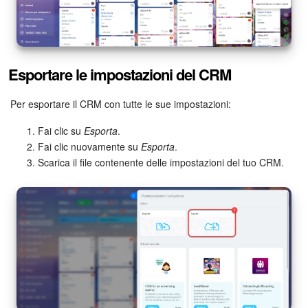
Bitrix24 Market
Siti e store
Esportare le impostazioni del CRM
Online store
Per esportare il CRM con tutte le sue impostazioni:
Dipendenti
Fai clic su
Esporta
.
Fai clic nuovamente su
Esporta
.
Scarica il file contenente delle impostazioni del tuo CRM.
Knowledge base
Firma elettronica
Firma elettronica per HR
Automazione
Flussi di lavoro