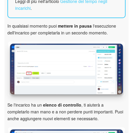
Leggi di più nell'articolo
Gestione del tempo negli
incarichi
.
Marketing
Gestione inventario
In qualsiasi momento puoi
mettere in pausa
l'esecuzione
dell'incarico per completarla in un secondo momento.
Telefonia
Mio profilo
Impostazioni
Enterprise
Bitrix24 On-Premise
Se l'incarico ha un
elenco di controllo
, ti aiuterà a
completarlo man mano e a non perdere punti importanti. Puoi
Bitrix24 Messenger
anche aggiungere nuovi elementi se necessario.
Domande generali