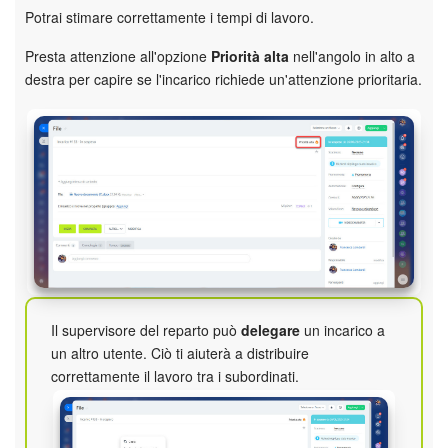
Webmail
Potrai stimare correttamente i tempi di lavoro.
Gruppi di lavoro
Presta attenzione all'opzione
Priorità alta
nell'angolo in alto a
destra per capire se l'incarico richiede un'attenzione prioritaria.
Incarichi e progetti
Progetti IA
CRM
Prenotazione online
Contact Center
Il supervisore del reparto può
delegare
un incarico a
Sales Center
un altro utente. Ciò ti aiuterà a distribuire
correttamente il lavoro tra i subordinati.
Analisi CRM
Generatore BI