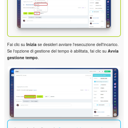
Bitrix24 Market
Siti e store
Online store
Fai clic su
Inizia
se desideri avviare l'esecuzione dell'incarico.
Se l'opzione di gestione del tempo è abilitata, fai clic su
Avvia
Dipendenti
gestione tempo
.
Knowledge base
Firma elettronica
Firma elettronica per HR
Automazione
Flussi di lavoro