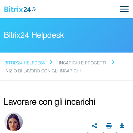
Bitrix24 Helpdesk
BITRIX24 HELPDESK
INCARICHI E PROGETTI
Leggi le domande frequenti
INIZIO DI LAVORO CON GLI INCARICHI
Novità
Lavorare con gli incarichi
Supporto Bitrix24
Registrazione e accesso