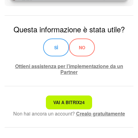
Questa informazione è stata utile?
SÌ
NO
Ottieni assistenza per l’implementazione da un
Partner
Non è quello che sto cercando.
VAI A BITRIX24
Non hai ancora un account?
Crealo gratuitamente
Testo complesso e incomprensibile
Le informazioni sono obsolete.