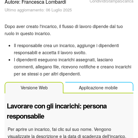
Condividi
Stampa
Scarica
Autore: Francesca Lombardi
Piani e pagamento
Ultimo aggiornamento: 06 Luglio 2025
Sicurezza in Bitrix24
Dopo aver creato l'incarico, il flusso di lavoro dipende dal tuo
Come iniziare?
ruolo in questo incarico.
Il responsabile crea un incarico, aggiunge i dipendenti
CoPilot: IA in Bitrix24
responsabili e accetta il lavoro svolto.
I dipendenti eseguono incarichi assegnati, lasciano
Feed
commenti, allegano file, ricevono notifiche e creano incarichi
per se stessi o per altri dipendenti.
Messenger
Versione Web
Applicazione mobile
Collab
Lavorare con gli incarichi: persona
Calendario
responsabile
Bitrix24 Drive
Per aprire un incarico, fai clic sul suo nome. Vengono
visualizzate la descrizione e la data di scadenza dell'incarico.