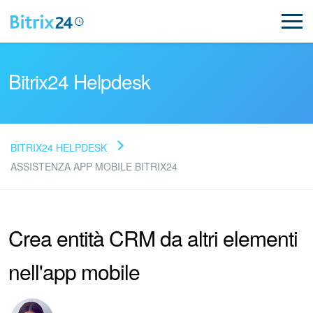
Bitrix24 Helpdesk
BITRIX24 HELPDESK
Leggi le domande frequenti
ASSISTENZA APP MOBILE BITRIX24
Novità
Crea entità CRM da altri elementi
Supporto Bitrix24
nell'app mobile
Registrazione e accesso