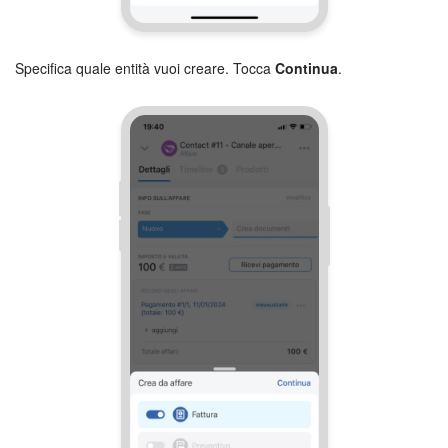
Marketing
Specifica quale entità vuoi creare. Tocca
Continua
.
Gestione inventario
Telefonia
Mio profilo
Impostazioni
Enterprise
Bitrix24 On-Premise
Bitrix24 Messenger
Domande generali