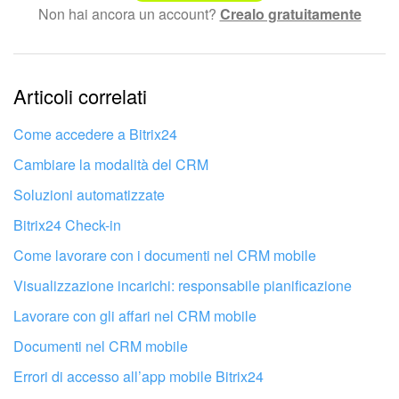
Non hai ancora un account?
Crealo gratuitamente
Testo complesso e incomprensibile
Le informazioni sono obsolete.
Articoli correlati
Troppo breve, ho bisogno di maggiori informazioni.
Non mi soddisfa come funziona questo strumento
Come accedere a Bitrix24
Сambiare la modalità del CRM
Soluzioni automatizzate
Bitrix24 Check-in
Come lavorare con i documenti nel CRM mobile
Visualizzazione incarichi: responsabile pianificazione
Lavorare con gli affari nel CRM mobile
Documenti nel CRM mobile
Errori di accesso all’app mobile Bitrix24