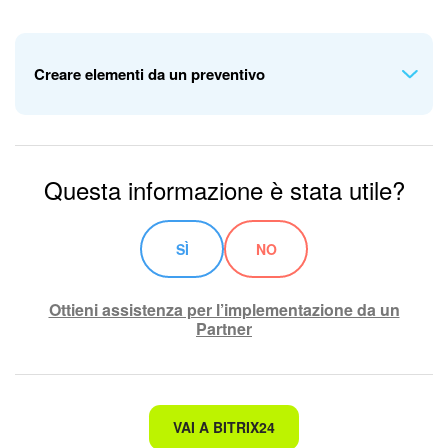
Preventivo
I lead vengono convertiti e spostati alla fase finale quando da
Fattura
essi vengono create nuove entità.
Creare elementi da un preventivo
Affare
Fattura
Questa informazione è stata utile?
SÌ
NO
Ottieni assistenza per l’implementazione da un
Partner
Non è quello che sto cercando.
VAI A BITRIX24