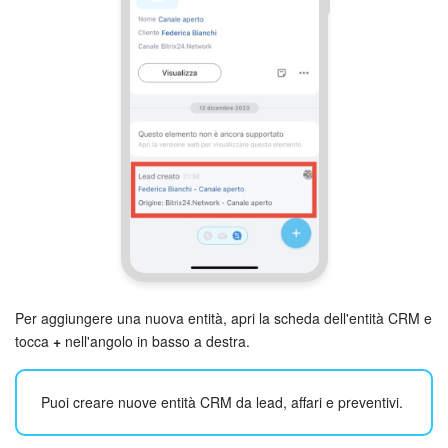
Webmail
Gruppi di lavoro
Incarichi e progetti
Progetti IA
CRM
Prenotazione online
Contact Center
Per aggiungere una nuova entità, apri la scheda dell'entità CRM e
tocca
+
nell'angolo in basso a destra.
Sales Center
Analisi CRM
Puoi creare nuove entità CRM da lead, affari e preventivi.
Generatore BI