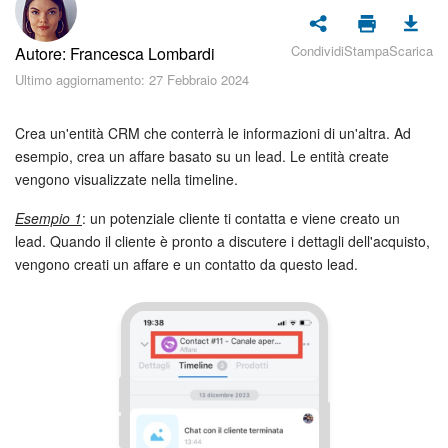
Piani e pagamento
Condividi
Stampa
Scarica
Autore: Francesca Lombardi
Sicurezza in Bitrix24
Ultimo aggiornamento: 27 Febbraio 2024
Come iniziare?
Crea un'entità CRM che conterrà le informazioni di un'altra. Ad
CoPilot: IA in Bitrix24
esempio, crea un affare basato su un lead. Le entità create
vengono visualizzate nella timeline.
Feed
Esempio 1
: un potenziale cliente ti contatta e viene creato un
lead. Quando il cliente è pronto a discutere i dettagli dell'acquisto,
Messenger
vengono creati un affare e un contatto da questo lead.
Collab
Calendario
Bitrix24 Drive