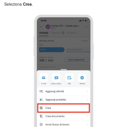
Seleziona
Crea
.
Bitrix24 Market
Siti e store
Online store
Dipendenti
Knowledge base
Firma elettronica
Firma elettronica per HR
Automazione
Flussi di lavoro