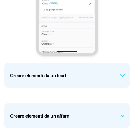
Creare elementi da un lead
Affare
Affare + Contatto
Affare + Azienda
Creare elementi da un affare
Contatto
Azienda
Contatto + Azienda