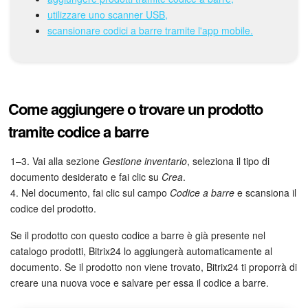
Webmail
utilizzare uno scanner USB,
scansionare codici a barre tramite l'app mobile.
Gruppi di lavoro
Incarichi e progetti
Progetti IA
Come aggiungere o trovare un prodotto
tramite codice a barre
CRM
1–3. Vai alla sezione
Gestione inventario
, seleziona il tipo di
Prenotazione online
documento desiderato e fai clic su
Crea
.
4. Nel documento, fai clic sul campo
Codice a barre
e scansiona il
Contact Center
codice del prodotto.
Se il prodotto con questo codice a barre è già presente nel
Sales Center
catalogo prodotti, Bitrix24 lo aggiungerà automaticamente al
documento. Se il prodotto non viene trovato, Bitrix24 ti proporrà di
Analisi CRM
creare una nuova voce e salvare per essa il codice a barre.
Generatore BI