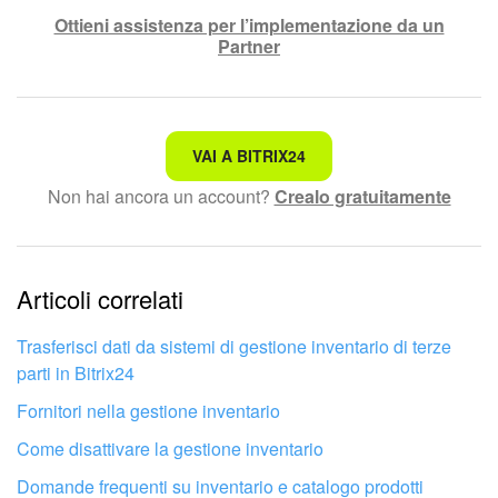
Ottieni assistenza per l’implementazione da un
Partner
Non è quello che sto cercando.
VAI A BITRIX24
Non hai ancora un account?
Crealo gratuitamente
Testo complesso e incomprensibile
Le informazioni sono obsolete.
Articoli correlati
Troppo breve, ho bisogno di maggiori informazioni.
Non mi soddisfa come funziona questo strumento
Trasferisci dati da sistemi di gestione inventario di terze
parti in Bitrix24
Fornitori nella gestione inventario
Come disattivare la gestione inventario
Domande frequenti su inventario e catalogo prodotti