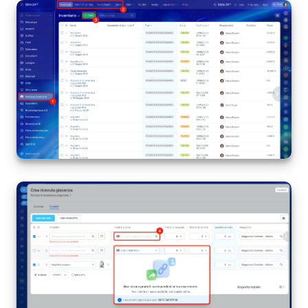
Bitrix24 Market
Siti e store
Online store
Dipendenti
Knowledge base
Firma elettronica
Firma elettronica per HR
Automazione
Flussi di lavoro