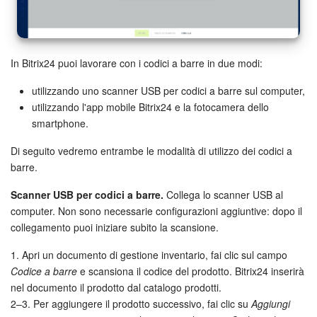
Marketing
Gestione inventario
In Bitrix24 puoi lavorare con i codici a barre in due modi:
utilizzando uno scanner USB per codici a barre sul computer,
Telefonia
utilizzando l'app mobile Bitrix24 e la fotocamera dello
smartphone.
Mio profilo
Di seguito vedremo entrambe le modalità di utilizzo dei codici a
Impostazioni
barre.
Scanner USB per codici a barre.
Collega lo scanner USB al
Enterprise
computer. Non sono necessarie configurazioni aggiuntive: dopo il
collegamento puoi iniziare subito la scansione.
Bitrix24 On-Premise
1. Apri un documento di gestione inventario, fai clic sul campo
Bitrix24 Messenger
Codice a barre
e scansiona il codice del prodotto. Bitrix24 inserirà
nel documento il prodotto dal catalogo prodotti.
Domande generali
2–3. Per aggiungere il prodotto successivo, fai clic su
Aggiungi