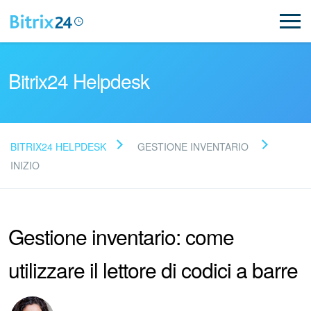
Bitrix24 Helpdesk
BITRIX24 HELPDESK
GESTIONE INVENTARIO
Leggi le domande frequenti
INIZIO
Novità
Gestione inventario: come
Supporto Bitrix24
utilizzare il lettore di codici a barre
Registrazione e accesso