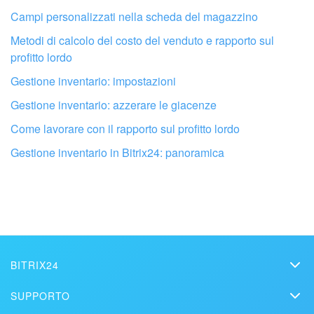
Campi personalizzati nella scheda del magazzino
Metodi di calcolo del costo del venduto e rapporto sul
profitto lordo
Gestione inventario: impostazioni
Gestione inventario: azzerare le giacenze
Come lavorare con il rapporto sul profitto lordo
Fai configurare il tuo Bitrix24 a un
professionista locale
Gestione inventario in Bitrix24: panoramica
TROVA UN PARTNER BITRIX24 VICINO A ME
BITRIX24
Bitrix24
SUPPORTO
Prezzi
Helpdesk