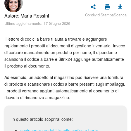
Piani e pagamento
Condividi
Stampa
Scarica
Autore: Maria Rossini
Sicurezza in Bitrix24
Ultimo aggiornamento: 17 Giugno 2026
Come iniziare?
Il lettore di codici a barre ti aiuta a trovare e aggiungere
CoPilot: IA in Bitrix24
rapidamente i prodotti ai documenti di gestione inventario. Invece
di cercare manualmente un prodotto per nome, il dipendente
scansiona il codice a barre e Bitrix24 aggiunge automaticamente
Feed
il prodotto al documento.
Messenger
Ad esempio, un addetto al magazzino può ricevere una fornitura
di prodotti e scansionare i codici a barre presenti sugli imballaggi.
Collab
I prodotti verranno aggiunti automaticamente al documento di
ricevuta di rimanenza a magazzino.
Calendario
Bitrix24 Drive
In questo articolo scoprirai come:
aggiungere prodotti tramite codice a barre,