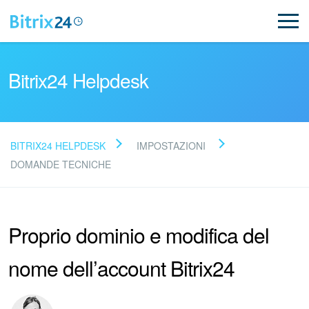
Bitrix24 Helpdesk
BITRIX24 HELPDESK
IMPOSTAZIONI
Leggi le domande frequenti
DOMANDE TECNICHE
Novità
Proprio dominio e modifica del
Supporto Bitrix24
nome dell’account Bitrix24
Registrazione e accesso