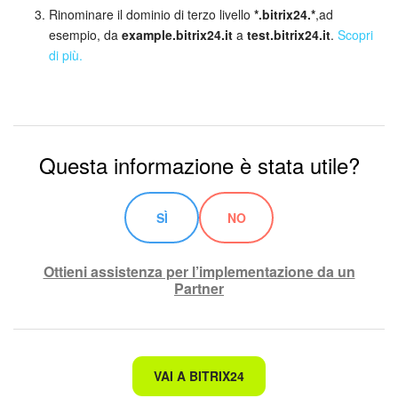
Webmail
Rinominare il dominio di terzo livello
*.bitrix24.*
,ad
esempio, da
example.bitrix24.it
a
test.bitrix24.it
.
Scopri
Gruppi di lavoro
di più.
Incarichi e progetti
Progetti IA
Questa informazione è stata utile?
CRM
SÌ
NO
Prenotazione online
Contact Center
Ottieni assistenza per l’implementazione da un
Partner
Sales Center
Analisi CRM
Non è quello che sto cercando.
VAI A BITRIX24
Generatore BI