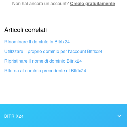
Non hai ancora un account?
Crealo gratuitamente
Testo complesso e incomprensibile
Bitrix24 Market
Le informazioni sono obsolete.
Siti e store
Articoli correlati
Troppo breve, ho bisogno di maggiori informazioni.
Online store
Non mi soddisfa come funziona questo strumento
Rinominare il dominio in Bitrix24
Utilizzare il proprio dominio per l'account Bitrix24
Dipendenti
Ripristinare il nome di dominio Bitrix24
Knowledge base
Ritorna al dominio precedente di Bitrix24
Firma elettronica
Firma elettronica per HR
Automazione
BITRIX24
Bitrix24
Flussi di lavoro