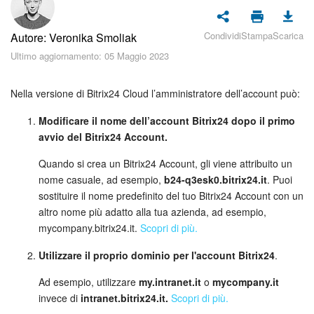
Piani e pagamento
Condividi
Stampa
Scarica
Autore: Veronika Smoliak
Sicurezza in Bitrix24
Ultimo aggiornamento: 05 Maggio 2023
Come iniziare?
Nella versione di Bitrix24 Cloud l’amministratore dell’account può:
CoPilot: IA in Bitrix24
Modificare il nome dell’account Bitrix24 dopo il primo
avvio del Bitrix24 Account.
Feed
Quando si crea un Bitrix24 Account, gli viene attribuito un
Messenger
nome casuale, ad esempio,
b24-q3esk0.bitrix24.it
. Puoi
sostituire il nome predefinito del tuo Bitrix24 Account con un
Collab
altro nome più adatto alla tua azienda, ad esempio,
mycompany.bitrix24.it.
Scopri di più.
Calendario
Utilizzare il proprio dominio per l'account Bitrix24
.
Bitrix24 Drive
Ad esempio, utilizzare
my.intranet.it
o
mycompany.it
invece di
intranet.bitrix24.it.
Scopri di più.