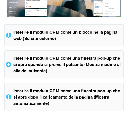
Bitrix24 Market
Siti e store
Inserire il modulo CRM come un blocco nella pagina
web (Su sito esterno)
Online store
Dipendenti
Seleziona il modulo che vuoi aggiungere al sito web. Fai clic
Inserire il modulo CRM come una finestra pop-up che
su
Modifica
. Seleziona
Hosting moduli
>
Su sito esterno
.
si apre quando si preme il pulsante (Mostra modulo al
Knowledge base
clic del pulsante)
Firma elettronica
Accedi alle impostazioni del modulo CRM che vuoi inserire nel
Inserire il modulo CRM come una finestra pop-up che
sito. Vai nella sezione
Hosting moduli
>
Mostra modulo al
Firma elettronica per HR
si apre dopo il caricamento della pagina (Mostra
clic del pulsante
.
automaticamente)
Automazione
Apri le impostazioni del modulo CRM che vuoi inserire nel sito.
Flussi di lavoro
Vai nella sezione
Hosting moduli
>
Mostra