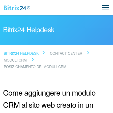
Bitrix24 Helpdesk
BITRIX24 HELPDESK
CONTACT CENTER
Leggi le domande frequenti
MODULI CRM
POSIZIONAMENTO DEI MODULI CRM
Novità
Come aggiungere un modulo
Supporto Bitrix24
CRM al sito web creato in un
Registrazione e accesso