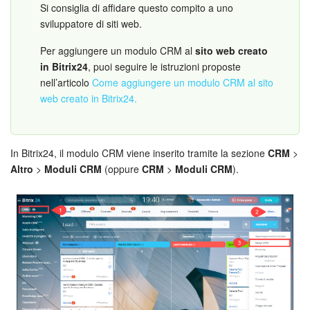
Webmail
Si consiglia di affidare questo compito a uno
sviluppatore di siti web.
Gruppi di lavoro
Per aggiungere un modulo CRM al
sito web creato
in Bitrix24
, puoi seguire le istruzioni proposte
Incarichi e progetti
nell’articolo
Come aggiungere un modulo CRM al sito
web creato in Bitrix24.
Progetti IA
CRM
In Bitrix24, il modulo CRM viene inserito tramite la sezione
CRM
>
Altro
>
Moduli CRM
(oppure
CRM
>
Moduli CRM
).
Prenotazione online
Contact Center
Sales Center
Analisi CRM
Generatore BI