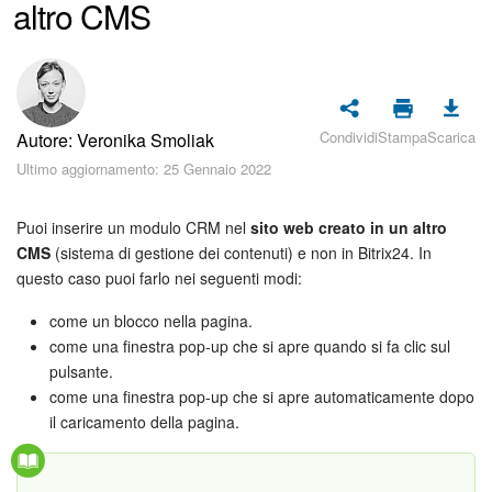
altro CMS
Piani e pagamento
Sicurezza in Bitrix24
Come iniziare?
Condividi
Stampa
Scarica
Autore: Veronika Smoliak
CoPilot: IA in Bitrix24
Ultimo aggiornamento: 25 Gennaio 2022
Feed
Puoi inserire un modulo CRM nel
sito web creato in un altro
CMS
(sistema di gestione dei contenuti) e non in Bitrix24. In
Messenger
questo caso puoi farlo nei seguenti modi:
come un blocco nella pagina.
Collab
come una finestra pop-up che si apre quando si fa clic sul
pulsante.
Calendario
come una finestra pop-up che si apre automaticamente dopo
il caricamento della pagina.
Bitrix24 Drive