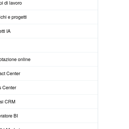
i di lavoro
ichi e progetti
tti IA
otazione online
act Center
s Center
isi CRM
ratore BI