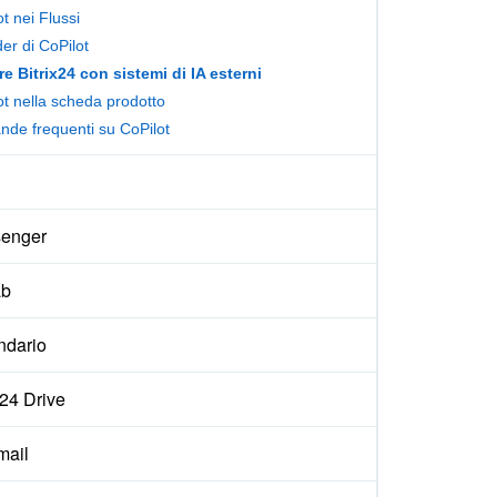
t nei Flussi
er di CoPilot
re Bitrix24 con sistemi di IA esterni
ot nella scheda prodotto
de frequenti su CoPilot
enger
ab
ndario
x24 Drive
ail