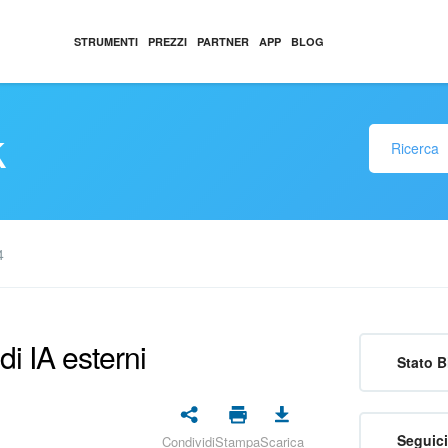
STRUMENTI
PREZZI
PARTNER
APP
BLOG
k
4
di IA esterni
Stato B
Seguici
Condividi
Stampa
Scarica