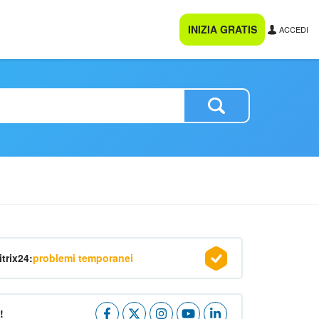
INIZIA GRATIS
ACCEDI
itrix24:
problemi temporanei
!