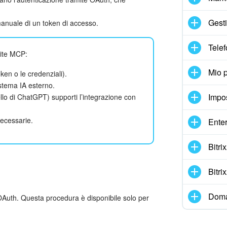
Gesti
 manuale di un token di accesso.
Telef
mite MCP:
Mio p
oken o le credenziali).
istema IA esterno.
Impo
llo di ChatGPT) supporti l’integrazione con
necessarie.
Enter
Bitr
Bitr
Doma
Auth. Questa procedura è disponibile solo per