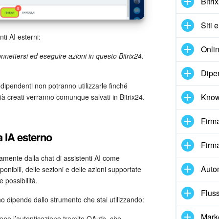
Bitri
Siti 
ti AI esterni:
Onlin
onnettersi ed eseguire azioni in questo Bitrix24
.
Dipe
 dipendenti non potranno utilizzarle finché
Know
 già creati verranno comunque salvati in Bitrix24.
Firma
a IA esterno
Firma
ttamente dalla chat di assistenti AI come
Auto
onibili, delle sezioni e delle azioni supportate
 possibilità.
Fluss
no dipende dallo strumento che stai utilizzando:
Mark
tano l’autenticazione tramite OAuth, che