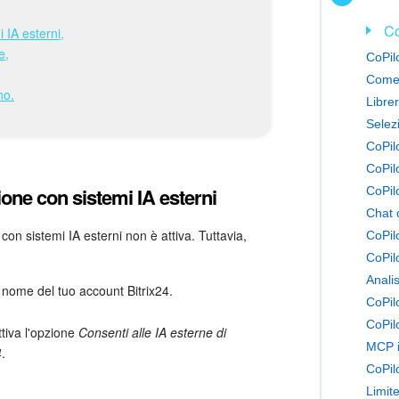
Co
i IA esterni,
e,
Come 
no.
Libre
Selezi
CoPil
CoPilo
ione con sistemi IA esterni
CoPilo
Chat 
 con sistemi IA esterni non è attiva. Tuttavia,
CoPilo
CoPil
Analis
l nome del tuo account Bitrix24.
CoPil
CoPil
ttiva l'opzione
Consenti alle IA esterne di
MCP i
4
.
CoPil
Limite