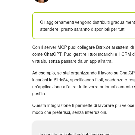
Gli aggiornamenti vengono distribuiti gradualmente 
attendere: presto saranno disponibili per tutti.
Con il server MCP puoi collegare Bitrix24 ai sistemi di i
come ChatGPT. Puoi gestire i tuoi incarichi e il CRM di
virtuale, senza passare da un'app all'altra.
Ad esempio, se stai organizzando il lavoro su ChatGPT,
incarichi in Bitrix24, specificando titoli, scadenze e r
un’applicazione all’altra: tutto verrà automaticamente 
gestito.
Questa integrazione ti permette di lavorare più velocemen
modo che preferisci, senza interruzioni.
In questo articolo ti spieghiamo come: