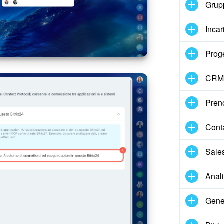
Grupp
Incar
Proge
CRM
Pren
Cont
Sale
Anal
Gene