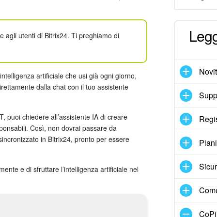
Legg
agli utenti di Bitrix24. Ti preghiamo di
Novi
ntelligenza artificiale che usi già ogni giorno,
rettamente dalla chat con il tuo assistente
Suppo
 puoi chiedere all’assistente IA di creare
Regi
esponsabili. Così, non dovrai passare da
sincronizzato in Bitrix24, pronto per essere
Pian
Sicur
te e di sfruttare l’intelligenza artificiale nel
Come
CoPil