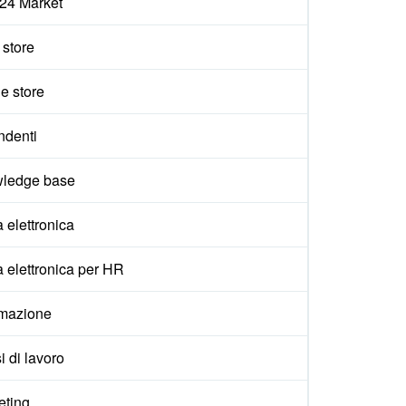
x24 Market
e store
e store
ndenti
ledge base
 elettronica
 elettronica per HR
mazione
i di lavoro
eting