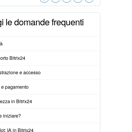
i le domande frequenti
tà
rto Bitrix24
strazione e accesso
i e pagamento
ezza in Bitrix24
 iniziare?
ot: IA in Bitrix24