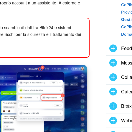
proprio account a un assistente IA esterno e
CoPilo
Provid
Gesti
CoPil
 scambio di dati tra Bitrix24 e sistemi
rischi per la sicurezza e il trattamento dei
Doman
.
Feed
Mess
Coll
Cale
Bitri
Webm