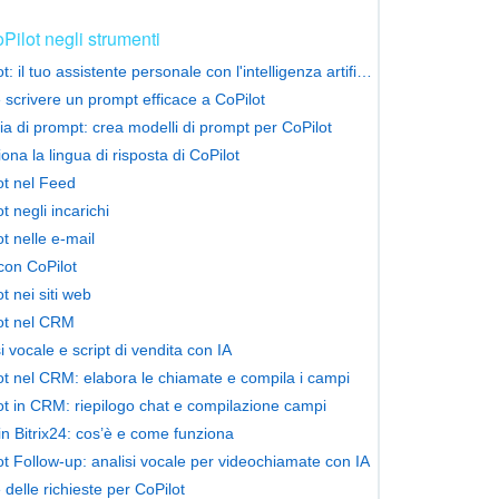
Pilot negli strumenti
CoPilot: il tuo assistente personale con l'intelligenza artificiale
scrivere un prompt efficace a CoPilot
ria di prompt: crea modelli di prompt per CoPilot
ona la lingua di risposta di CoPilot
ot nel Feed
t negli incarichi
t nelle e-mail
con CoPilot
t nei siti web
ot nel CRM
i vocale e script di vendita con IA
ot nel CRM: elabora le chiamate e compila i campi
ot in CRM: riepilogo chat e compilazione campi
n Bitrix24: cos’è e come funziona
ot Follow-up: analisi vocale per videochiamate con IA
 delle richieste per CoPilot