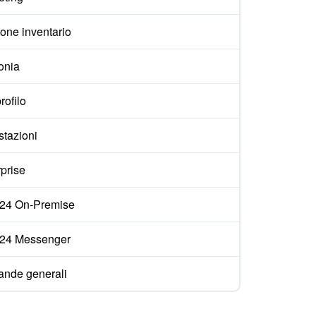
one inventario
onia
rofilo
stazioni
prise
ix24 On-Premise
ix24 Messenger
nde generali