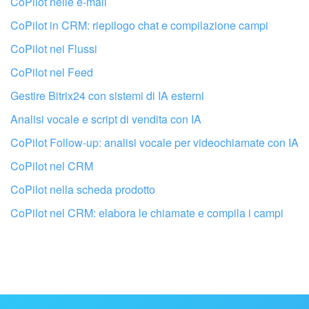
CoPilot nelle e-mail
CoPilot in CRM: riepilogo chat e compilazione campi
CoPilot nei Flussi
CoPilot nel Feed
Gestire Bitrix24 con sistemi di IA esterni
Analisi vocale e script di vendita con IA
CoPilot Follow-up: analisi vocale per videochiamate con IA
CoPilot nel CRM
CoPilot nella scheda prodotto
CoPilot nel CRM: elabora le chiamate e compila i campi
Fai configurare il tuo Bitrix24 a un
professionista locale
TROVA UN PARTNER BITRIX24 VICINO A ME