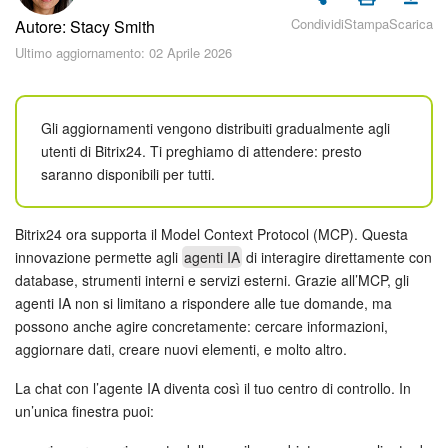
Piani e pagamento
Condividi
Stampa
Scarica
Autore: Stacy Smith
Ultimo aggiornamento: 02 Aprile 2026
Sicurezza in Bitrix24
Come iniziare?
Gli aggiornamenti vengono distribuiti gradualmente agli
utenti di Bitrix24. Ti preghiamo di attendere: presto
CoPilot: IA in Bitrix24
saranno disponibili per tutti.
Feed
Bitrix24 ora supporta il Model Context Protocol (MCP). Questa
Messenger
innovazione permette agli
agenti IA
di interagire direttamente con
database, strumenti interni e servizi esterni. Grazie all’MCP, gli
Collab
agenti IA non si limitano a rispondere alle tue domande, ma
possono anche agire concretamente: cercare informazioni,
aggiornare dati, creare nuovi elementi, e molto altro.
Calendario
La chat con l’agente IA diventa così il tuo centro di controllo. In
Bitrix24 Drive
un’unica finestra puoi: