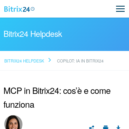
Bitrix24 Helpdesk
BITRIX24 HELPDESK
COPILOT: IA IN BITRIX24
Leggi le domande frequenti
MCP in Bitrix24: cos’è e come
Novità
funziona
Supporto Bitrix24
Registrazione e accesso