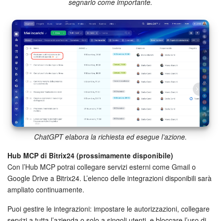
segnarlo come importante.
Marketing
Gestione inventario
Telefonia
Mio profilo
Impostazioni
ChatGPT elabora la richiesta ed esegue l’azione.
Enterprise
Hub MCP di Bitrix24 (prossimamente disponibile)
Bitrix24 On-Premise
Con l’Hub MCP potrai collegare servizi esterni come Gmail o
Google Drive a Bitrix24. L’elenco delle integrazioni disponibili sarà
Bitrix24 Messenger
ampliato continuamente.
Puoi gestire le integrazioni: impostare le autorizzazioni, collegare
Domande generali
servizi a tutta l’azienda o solo a singoli utenti, e bloccare l’uso di