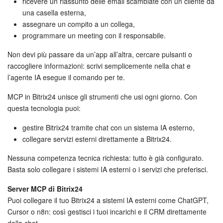
Webmail
ricevere un riassunto delle email scambiate con un cliente da
una casella esterna,
assegnare un compito a un collega,
Gruppi di lavoro
programmare un meeting con il responsabile.
Incarichi e progetti
Non devi più passare da un’app all’altra, cercare pulsanti o
raccogliere informazioni: scrivi semplicemente nella chat e
Progetti IA
l’agente IA esegue il comando per te.
MCP in Bitrix24 unisce gli strumenti che usi ogni giorno. Con
CRM
questa tecnologia puoi:
Prenotazione online
gestire Bitrix24 tramite chat con un sistema IA esterno,
collegare servizi esterni direttamente a Bitrix24.
Contact Center
Nessuna competenza tecnica richiesta: tutto è già configurato.
Basta solo collegare i sistemi IA esterni o i servizi che preferisci.
Sales Center
Server MCP di Bitrix24
Analisi CRM
Puoi collegare il tuo Bitrix24 a sistemi IA esterni come ChatGPT,
Cursor o n8n: così gestisci i tuoi incarichi e il CRM direttamente
Generatore BI
dalla chat.