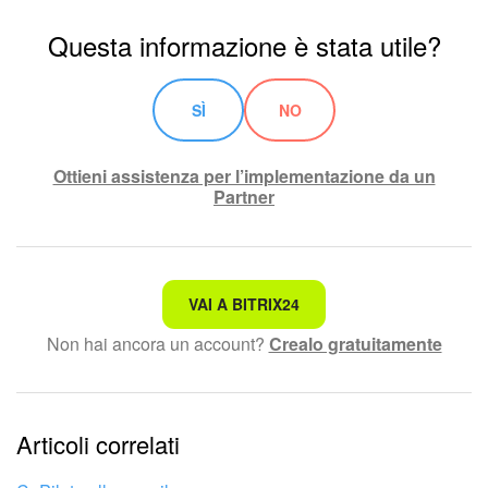
Questa informazione è stata utile?
SÌ
NO
Ottieni assistenza per l’implementazione da un
Partner
Non è quello che sto cercando.
VAI A BITRIX24
Non hai ancora un account?
Crealo gratuitamente
Testo complesso e incomprensibile
Le informazioni sono obsolete.
Articoli correlati
Troppo breve, ho bisogno di maggiori informazioni.
Non mi soddisfa come funziona questo strumento