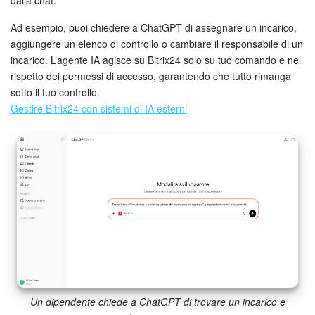
Ad esempio, puoi chiedere a ChatGPT di assegnare un incarico,
Bitrix24 Market
aggiungere un elenco di controllo o cambiare il responsabile di un
incarico. L’agente IA agisce su Bitrix24 solo su tuo comando e nel
Siti e store
rispetto dei permessi di accesso, garantendo che tutto rimanga
sotto il tuo controllo.
Online store
Gestire Bitrix24 con sistemi di IA esterni
Dipendenti
Knowledge base
Firma elettronica
Firma elettronica per HR
Automazione
Un dipendente chiede a ChatGPT di trovare un incarico e
Flussi di lavoro