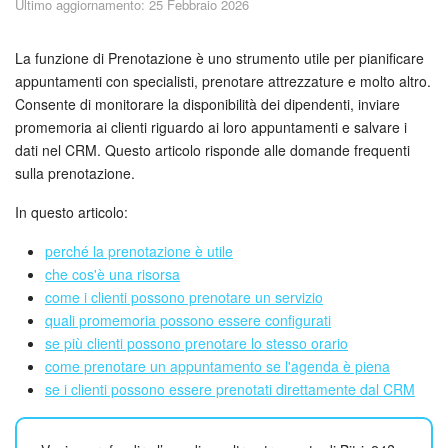
Ultimo aggiornamento: 25 Febbraio 2026
Piani e pagamento
Sicurezza in Bitrix24
La funzione di Prenotazione è uno strumento utile per pianificare
appuntamenti con specialisti, prenotare attrezzature e molto altro.
Consente di monitorare la disponibilità dei dipendenti, inviare
Come iniziare?
promemoria ai clienti riguardo ai loro appuntamenti e salvare i
dati nel CRM. Questo articolo risponde alle domande frequenti
CoPilot: IA in Bitrix24
sulla prenotazione.
Feed
In questo articolo:
perché la prenotazione è utile
Messenger
che cos'è una risorsa
come i clienti possono prenotare un servizio
Collab
quali promemoria possono essere configurati
se più clienti possono prenotare lo stesso orario
Calendario
come prenotare un appuntamento se l'agenda è piena
se i clienti possono essere prenotati direttamente dal CRM
Bitrix24 Drive