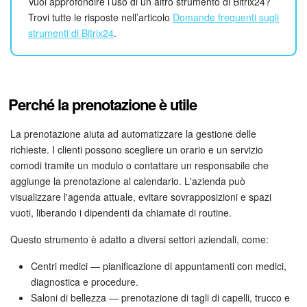
Webmail
Vuoi approfondire l’uso di un altro strumento di Bitrix24?
Trovi tutte le risposte nell’articolo
Domande frequenti sugli
strumenti di Bitrix24
.
Gruppi di lavoro
Incarichi e progetti
Perché la prenotazione è utile
Progetti IA
La prenotazione aiuta ad automatizzare la gestione delle
CRM
richieste. I clienti possono scegliere un orario e un servizio
comodi tramite un modulo o contattare un responsabile che
Prenotazione online
aggiunge la prenotazione al calendario. L'azienda può
visualizzare l'agenda attuale, evitare sovrapposizioni e spazi
Contact Center
vuoti, liberando i dipendenti da chiamate di routine.
Sales Center
Questo strumento è adatto a diversi settori aziendali, come:
Centri medici — pianificazione di appuntamenti con medici,
Analisi CRM
diagnostica e procedure.
Saloni di bellezza — prenotazione di tagli di capelli, trucco e
Generatore BI