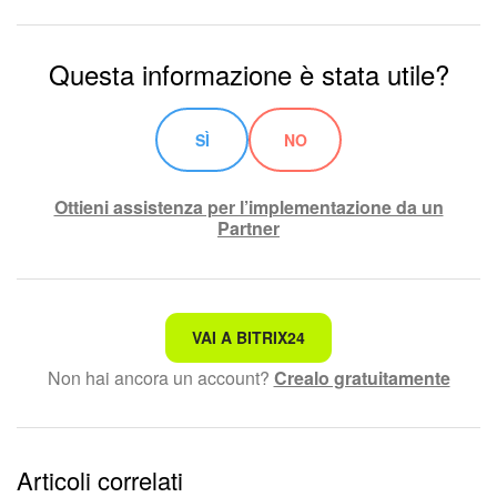
Questa informazione è stata utile?
SÌ
NO
Ottieni assistenza per l’implementazione da un
Partner
Non è quello che sto cercando.
VAI A BITRIX24
Non hai ancora un account?
Crealo gratuitamente
Testo complesso e incomprensibile
Le informazioni sono obsolete.
Articoli correlati
Troppo breve, ho bisogno di maggiori informazioni.