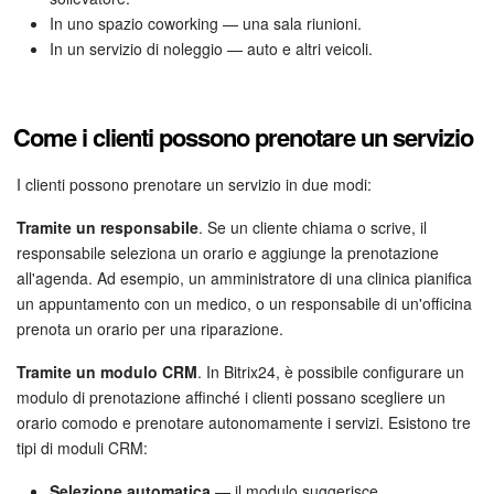
In uno spazio coworking — una sala riunioni.
Marketing
In un servizio di noleggio — auto e altri veicoli.
Gestione inventario
Come i clienti possono prenotare un servizio
Telefonia
I clienti possono prenotare un servizio in due modi:
Mio profilo
Tramite un responsabile
. Se un cliente chiama o scrive, il
responsabile seleziona un orario e aggiunge la prenotazione
Impostazioni
all'agenda. Ad esempio, un amministratore di una clinica pianifica
un appuntamento con un medico, o un responsabile di un'officina
Enterprise
prenota un orario per una riparazione.
Bitrix24 On-Premise
Tramite un modulo CRM
. In Bitrix24, è possibile configurare un
modulo di prenotazione affinché i clienti possano scegliere un
Bitrix24 Messenger
orario comodo e prenotare autonomamente i servizi. Esistono tre
tipi di moduli CRM:
Domande generali
Selezione automatica
— il modulo suggerisce