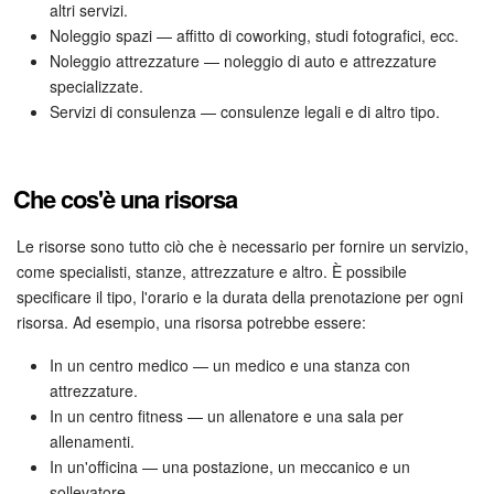
altri servizi.
Noleggio spazi — affitto di coworking, studi fotografici, ecc.
Bitrix24 Market
Noleggio attrezzature — noleggio di auto e attrezzature
specializzate.
Siti e store
Servizi di consulenza — consulenze legali e di altro tipo.
Online store
Che cos'è una risorsa
Dipendenti
Le risorse sono tutto ciò che è necessario per fornire un servizio,
Knowledge base
come specialisti, stanze, attrezzature e altro. È possibile
specificare il tipo, l'orario e la durata della prenotazione per ogni
Firma elettronica
risorsa. Ad esempio, una risorsa potrebbe essere:
In un centro medico — un medico e una stanza con
Firma elettronica per HR
attrezzature.
In un centro fitness — un allenatore e una sala per
Automazione
allenamenti.
In un'officina — una postazione, un meccanico e un
Flussi di lavoro
sollevatore.