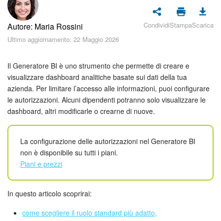
Piani e pagamento
Condividi
Stampa
Scarica
Autore: Maria Rossini
Sicurezza in Bitrix24
Ultimo aggiornamento: 22 Maggio 2026
Come iniziare?
Il Generatore BI è uno strumento che permette di creare e
CoPilot: IA in Bitrix24
visualizzare dashboard analitiche basate sui dati della tua
azienda. Per limitare l’accesso alle informazioni, puoi configurare
le autorizzazioni. Alcuni dipendenti potranno solo visualizzare le
Feed
dashboard, altri modificarle o crearne di nuove.
Messenger
La configurazione delle autorizzazioni nel Generatore BI
Collab
non è disponibile su tutti i piani.
Piani e prezzi
Calendario
In questo articolo scoprirai:
Bitrix24 Drive
come scegliere il ruolo standard più adatto,