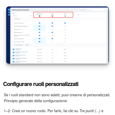
Marketing
Gestione inventario
Telefonia
Mio profilo
Impostazioni
Enterprise
Configurare ruoli personalizzati
Bitrix24 On-Premise
Se i ruoli standard non sono adatti, puoi crearne di personalizzati.
Bitrix24 Messenger
Principio generale della configurazione:
Domande generali
1–2. Crea un nuovo ruolo. Per farlo, fai clic su
Tre punti (...)
e