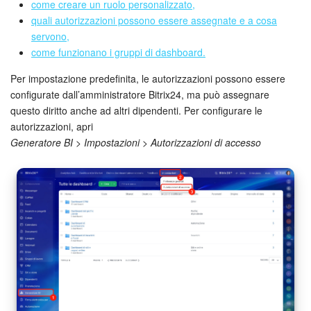
Webmail
come creare un ruolo personalizzato,
quali autorizzazioni possono essere assegnate e a cosa
Gruppi di lavoro
servono,
come funzionano i gruppi di dashboard.
Incarichi e progetti
Per impostazione predefinita, le autorizzazioni possono essere
configurate dall’amministratore Bitrix24, ma può assegnare
Progetti IA
questo diritto anche ad altri dipendenti. Per configurare le
autorizzazioni, apri
CRM
Generatore BI > Impostazioni > Autorizzazioni di accesso
Prenotazione online
Contact Center
Sales Center
Analisi CRM
Generatore BI