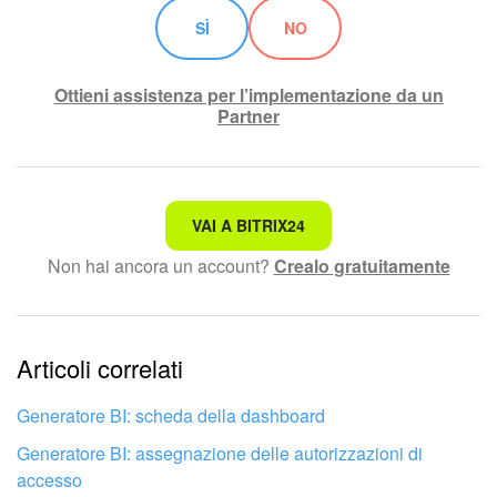
SÌ
NO
Ottieni assistenza per l’implementazione da un
Partner
Non è quello che sto cercando.
VAI A BITRIX24
Non hai ancora un account?
Crealo gratuitamente
Testo complesso e incomprensibile
Le informazioni sono obsolete.
Articoli correlati
Troppo breve, ho bisogno di maggiori informazioni.
Non mi soddisfa come funziona questo strumento
Generatore BI: scheda della dashboard
Generatore BI: assegnazione delle autorizzazioni di
accesso