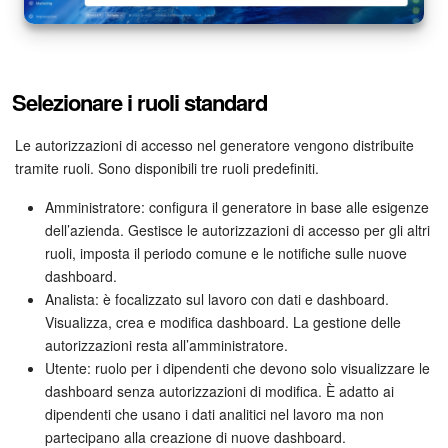
Bitrix24 Market
Siti e store
Selezionare i ruoli standard
Online store
Le autorizzazioni di accesso nel generatore vengono distribuite
tramite ruoli. Sono disponibili tre ruoli predefiniti.
Dipendenti
Amministratore: configura il generatore in base alle esigenze
dell’azienda. Gestisce le autorizzazioni di accesso per gli altri
Knowledge base
ruoli, imposta il periodo comune e le notifiche sulle nuove
dashboard.
Firma elettronica
Analista: è focalizzato sul lavoro con dati e dashboard.
Visualizza, crea e modifica dashboard. La gestione delle
Firma elettronica per HR
autorizzazioni resta all’amministratore.
Utente: ruolo per i dipendenti che devono solo visualizzare le
Automazione
dashboard senza autorizzazioni di modifica. È adatto ai
dipendenti che usano i dati analitici nel lavoro ma non
Flussi di lavoro
partecipano alla creazione di nuove dashboard.