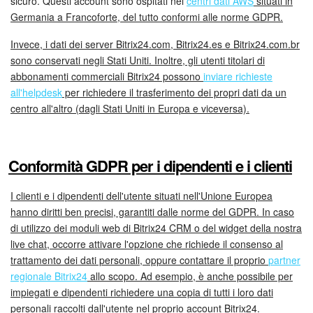
sicuro. Questi account sono ospitati nei
centri dati AWS
situati in
Germania a Francoforte, del tutto conformi alle norme GDPR.
Bitrix24 Market
Invece, i dati dei server Bitrix24.com, Bitrix24.es e Bitrix24.com.br
sono conservati negli Stati Uniti. Inoltre, gli utenti titolari di
Siti e store
abbonamenti commerciali Bitrix24 possono
inviare richieste
all'helpdesk
per richiedere il trasferimento dei propri dati da un
Online store
centro all'altro (dagli Stati Uniti in Europa e viceversa).
Dipendenti
Conformità GDPR per i dipendenti e i clienti
Knowledge base
I clienti e i dipendenti dell'utente situati nell'Unione Europea
Firma elettronica
hanno diritti ben precisi, garantiti dalle norme del GDPR. In caso
di utilizzo dei moduli web di Bitrix24 CRM o del widget della nostra
Firma elettronica per HR
live chat, occorre attivare l'opzione che richiede il consenso al
trattamento dei dati personali, oppure contattare il proprio
partner
Automazione
regionale Bitrix24
allo scopo. Ad esempio, è anche possibile per
impiegati e dipendenti richiedere una copia di tutti i loro dati
Flussi di lavoro
personali raccolti dall'utente nel proprio account Bitrix24.