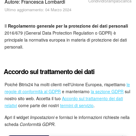
Condividi
Stampa
Scarica
Autore: Francesca Lombardi
Piani e pagamento
Ultimo aggiornamento: 04 Marzo 2024
Sicurezza in Bitrix24
Il
Regolamento generale per la protezione dei dati personali
Come iniziare?
2016/679 (General Data Protection Regulation o GDPR) è
principale la normativa europea in materia di protezione dei dati
personali.
CoPilot: IA in Bitrix24
Feed
Accordo sul trattamento dei dati
Messenger
Poiché Bitrix24 ha molti clienti nell'Unione Europea, rispettiamo
le
Collab
regole di conformità al GDPR
e manteniamo
la sezione GDPR
sul
nostro sito web. Accetta il ​​tuo
Accordo sul trattamento dei dati
relativi
come parte dei nostri
termini di servizio
.
Calendario
Apri il widget
Impostazioni
e fornisci le informazioni richieste nella
Bitrix24 Drive
scheda
Conformità GDPR
.