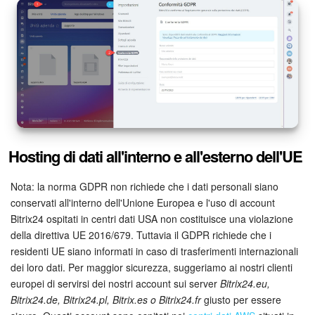
Webmail
Gruppi di lavoro
Incarichi e progetti
Progetti IA
CRM
Hosting di dati all'interno e all'esterno dell'UE
Prenotazione online
Nota: la norma GDPR non richiede che i dati personali siano
conservati all'interno dell'Unione Europea e l'uso di account
Contact Center
Bitrix24 ospitati in centri dati USA non costituisce una violazione
della direttiva UE 2016/679. Tuttavia il GDPR richiede che i
Sales Center
residenti UE siano informati in caso di trasferimenti internazionali
dei loro dati. Per maggior sicurezza, suggeriamo ai nostri clienti
Analisi CRM
europei di servirsi dei nostri account sui server
Bitrix24.eu,
Bitrix24.de, Bitrix24.pl, Bitrix.es o Bitrix24.fr
giusto per essere
Generatore BI