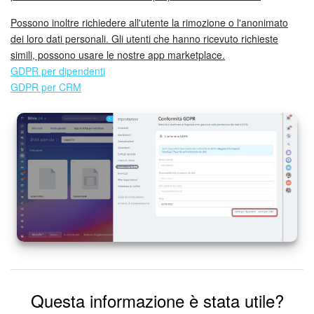
Possono inoltre richiedere all'utente la rimozione o l'anonimato
Marketing
dei loro dati personali. Gli utenti che hanno ricevuto richieste
simili, possono usare le nostre app marketplace.
Gestione inventario
GDPR per dipendenti
GDPR per CRM
Telefonia
Mio profilo
Impostazioni
Enterprise
Bitrix24 On-Premise
Bitrix24 Messenger
Questa informazione è stata utile?
Domande generali