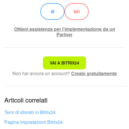
SÌ
NO
INIZIA GRATIS
Ottieni assistenza per l’implementazione da un
ACCEDI
Partner
Non è quello che sto cercando.
VAI A BITRIX24
Non hai ancora un account?
Crealo gratuitamente
Testo complesso e incomprensibile
Le informazioni sono obsolete.
Articoli correlati
Troppo breve, ho bisogno di maggiori informazioni.
Non mi soddisfa come funziona questo strumento
Temi di sfondo in Bitrix24
Pagina impostazioni Bitrix24