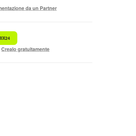
ementazione da un Partner
RIX24
ando.
?
Crealo gratuitamente
rensibile
lete.
di maggiori informazioni.
ziona questo strumento