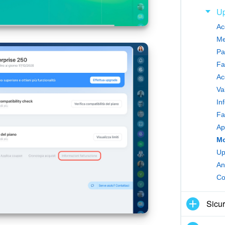
U
Ac
Me
Pa
Fa
Ac
Va
Fa
Ap
Up
An
Co
Sicur