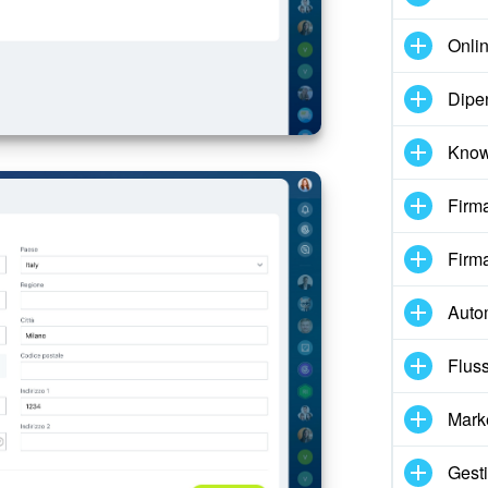
Onlin
Dipe
Know
Firma
Firma
Auto
Fluss
Mark
Gesti