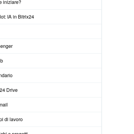
 iniziare?
ot: IA in Bitrix24
enger
ab
ndario
x24 Drive
ail
i di lavoro
ichi e progetti