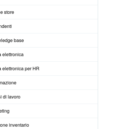
e store
ndenti
ledge base
 elettronica
 elettronica per HR
mazione
i di lavoro
eting
one inventario