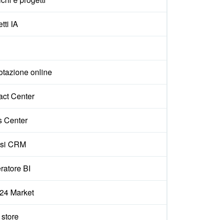
tti IA
otazione online
act Center
s Center
isi CRM
ratore BI
x24 Market
e store