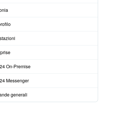
onia
rofilo
stazioni
prise
ix24 On-Premise
ix24 Messenger
nde generali