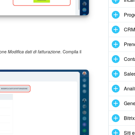
Proge
CRM
Pren
zione
Modifica dati di fatturazione
. Compila il
Cont
Sale
Anal
Gene
Bitri
Siti 