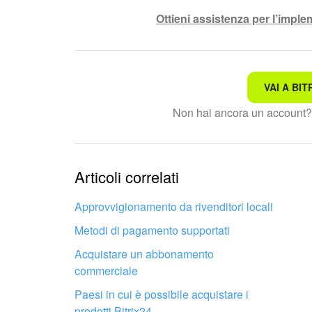
Ottieni assistenza per l’impl
VAI A BIT
Non è quello che sto cerc
Non hai ancora un account
Testo complesso e incomp
Le informazioni sono obso
Articoli correlati
Troppo breve, ho bisogno 
Approvvigionamento da rivenditori locali
Metodi di pagamento supportati
Non mi soddisfa come fun
Acquistare un abbonamento
commerciale
Paesi in cui è possibile acquistare i
prodotti Bitrix24