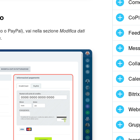
Come
to
CoPil
to o PayPal), vai nella sezione
Modifica dati
Feed
a
.
Mess
Coll
Cale
Bitri
Webm
Grupp
Incar