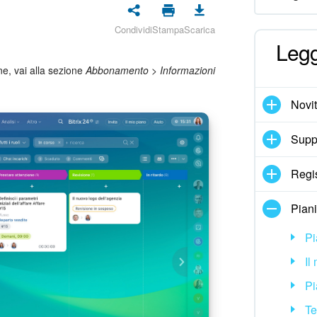
Condividi
Stampa
Scarica
Legg
ne, vai alla sezione
Abbonamento
>
Informazioni
Novi
Suppo
Regi
Pian
Pi
Il
Pi
Te