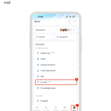
Webmail
mail
.
Gruppi di lavoro
Incarichi e progetti
Progetti IA
CRM
Prenotazione online
Contact Center
Sales Center
Analisi CRM
Generatore BI