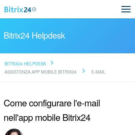
Bitrix24 Helpdesk
BITRIX24 HELPDESK
Leggi le domande frequenti
ASSISTENZA APP MOBILE BITRIX24
E-MAIL
Novità
Come configurare l'e-mail
Supporto Bitrix24
nell'app mobile Bitrix24
Registrazione e accesso