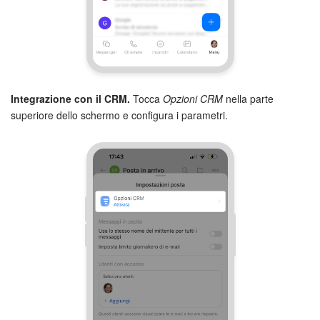
Marketing
Gestione inventario
Telefonia
Integrazione con il CRM.
Tocca
Opzioni CRM
nella parte
superiore dello schermo e configura i parametri.
Mio profilo
Impostazioni
Enterprise
Bitrix24 On-Premise
Bitrix24 Messenger
Domande generali