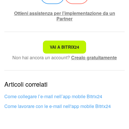
Ottieni assistenza per l’implementazione da un
Partner
Non è quello che sto cercando.
VAI A BITRIX24
Non hai ancora un account?
Crealo gratuitamente
Testo complesso e incomprensibile
Le informazioni sono obsolete.
Articoli correlati
Troppo breve, ho bisogno di maggiori informazioni.
Non mi soddisfa come funziona questo strumento
Come collegare l’e-mail nell’app mobile Bitrix24
Come lavorare con le e-mail nell'app mobile Bitrix24