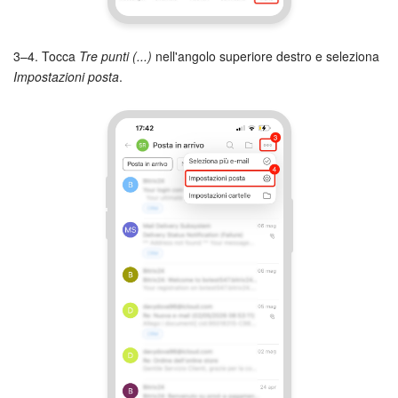
Bitrix24 Market
3–4. Tocca
Tre punti (...)
nell'angolo superiore destro e seleziona
Impostazioni posta
.
Siti e store
Online store
Dipendenti
Knowledge base
Firma elettronica
Firma elettronica per HR
Automazione
Flussi di lavoro