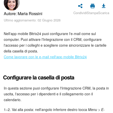
Piani e pagamento
Condividi
Stampa
Scarica
Autore: Maria Rossini
Sicurezza in Bitrix24
Ultimo aggiornamento: 02 Giugno 2026
Come iniziare?
Nell'app mobile Bitrix24 puoi configurare l'e-mail come sul
CoPilot: IA in Bitrix24
computer. Puoi attivare l'Integrazione con il CRM, configurare
l'accesso per i colleghi e scegliere come sincronizzare le cartelle
della casella di posta.
Feed
Come lavorare con le e-mail nell'app mobile Bitrix24
Messenger
Configurare la casella di posta
Collab
In questa sezione puoi configurare l'Integrazione CRM, la posta in
Calendario
uscita, l'accesso per i dipendenti e il collegamento con il
calendario.
Bitrix24 Drive
1–2. Vai alla posta: nell'angolo inferiore destro tocca
Menu > E-