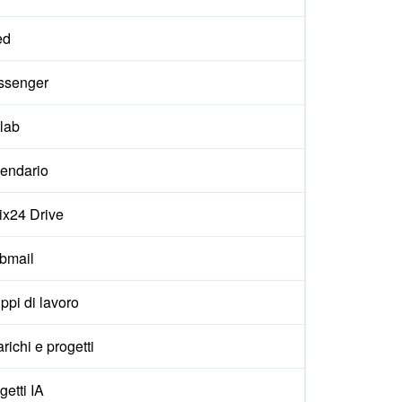
ed
ssenger
lab
endario
rix24 Drive
bmail
ppi di lavoro
arichi e progetti
getti IA