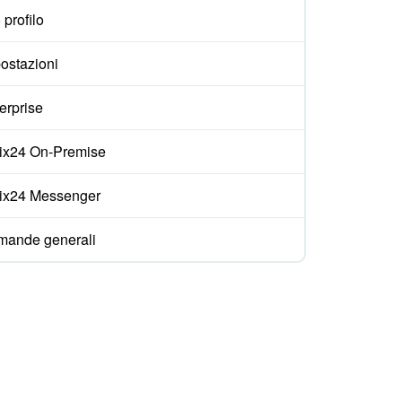
 profilo
ostazioni
erprise
rix24 On-Premise
rix24 Messenger
ande generali