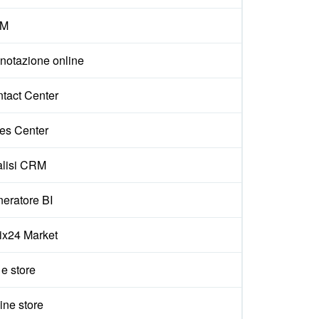
M
notazione online
tact Center
es Center
lisi CRM
eratore BI
rix24 Market
 e store
ine store