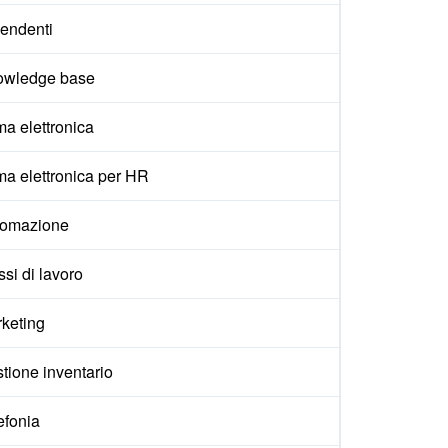
endenti
owledge base
ma elettronica
ma elettronica per HR
tomazione
ssi di lavoro
keting
tione inventario
efonia