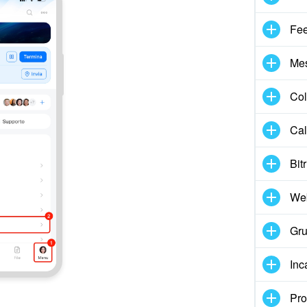
Fe
Me
Col
Cal
Bit
We
Gru
Inc
Pro