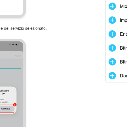
Mio
Imp
one del servizio selezionato.
Ent
Bit
Bit
Dom