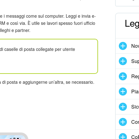
ire i messaggi come sul computer. Leggi e invia e-
Leg
CRM e così via. È utile se lavori spesso fuori ufficio
lleghi e partner.
Nov
o di caselle di posta collegate per utente
Sup
Reg
a di posta e aggiungerne un’altra, se necessario.
Pia
Sic
Com
CoP