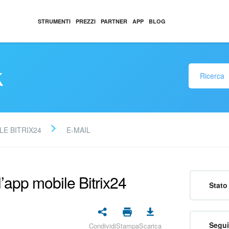
STRUMENTI
PREZZI
PARTNER
APP
BLOG
k
LE BITRIX24
E-MAIL
l’app mobile Bitrix24
Stato 
Segui
Condividi
Stampa
Scarica