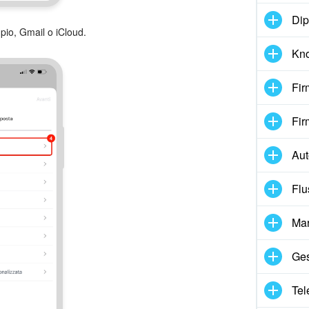
Dip
mpio, Gmail o iCloud.
Kn
Fir
Fir
Au
Flu
Mar
Ges
Tel