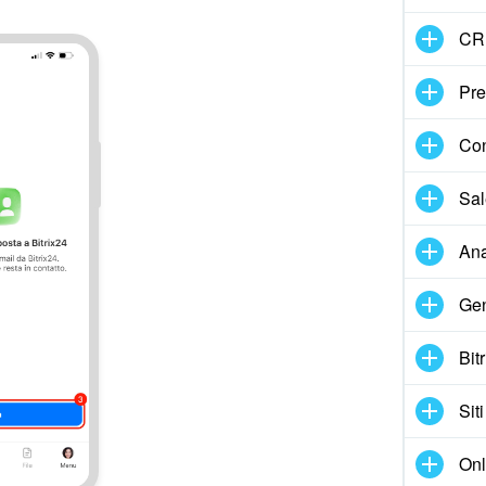
CR
Pre
Con
Sal
Ana
Gen
Bit
Siti
Onl