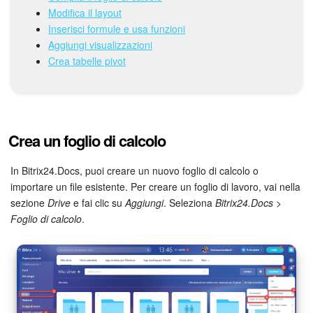
Webmail
Modifica il layout
Inserisci formule e usa funzioni
Gruppi di lavoro
Aggiungi visualizzazioni
Crea tabelle pivot
Incarichi e progetti
Progetti IA
Crea un foglio di calcolo
CRM
In Bitrix24.Docs, puoi creare un nuovo foglio di calcolo o
Prenotazione online
importare un file esistente. Per creare un foglio di lavoro, vai nella
sezione
Drive
e fai clic su
Aggiungi
. Seleziona
Bitrix24.Docs
>
Contact Center
Foglio di calcolo
.
Sales Center
Analisi CRM
Generatore BI