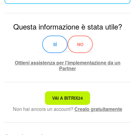
Questa informazione è stata utile?
SÌ
NO
Ottieni assistenza per l’implementazione da un
Partner
Non è quello che sto cercando.
VAI A BITRIX24
Non hai ancora un account?
Crealo gratuitamente
Testo complesso e incomprensibile
Le informazioni sono obsolete.