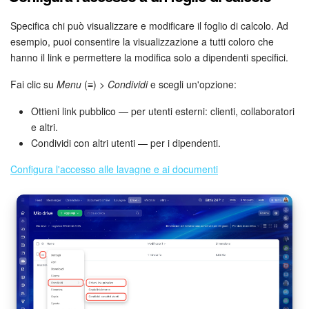
Marketing
Specifica chi può visualizzare e modificare il foglio di calcolo. Ad
esempio, puoi consentire la visualizzazione a tutti coloro che
hanno il link e permettere la modifica solo a dipendenti specifici.
Gestione inventario
Fai clic su
Menu
(≡) >
Condividi
e scegli un'opzione:
Telefonia
Ottieni link pubblico — per utenti esterni: clienti, collaboratori
Mio profilo
e altri.
Condividi con altri utenti — per i dipendenti.
Impostazioni
Configura l'accesso alle lavagne e ai documenti
Enterprise
Bitrix24 On-Premise
Bitrix24 Messenger
Domande generali