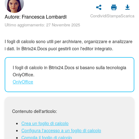
Piani e pagamento
Condividi
Stampa
Scarica
Autore: Francesca Lombardi
Sicurezza in Bitrix24
Ultimo aggiornamento: 27 Novembre 2025
Come iniziare?
I fogli di calcolo sono utili per archiviare, organizzare e analizzare
CoPilot: IA in Bitrix24
i dati. In Bitrix24.Docs puoi gestirli con l'editor integrato.
Feed
I fogli di calcolo in Bitrix24.Docs si basano sulla tecnologia
OnlyOffice.
Messenger
OnlyOffice
Collab
Calendario
Contenuto dell'articolo:
Crea un foglio di calcolo
Bitrix24 Drive
Configura l'accesso a un foglio di calcolo
Compila il foglio di calcolo