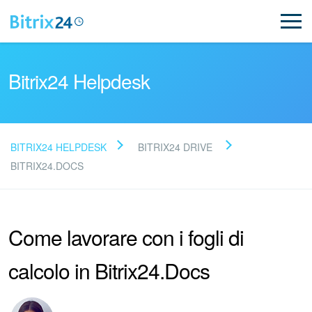
Bitrix24 Helpdesk
BITRIX24 HELPDESK
BITRIX24 DRIVE
Leggi le domande frequenti
BITRIX24.DOCS
Novità
Come lavorare con i fogli di
Supporto Bitrix24
calcolo in Bitrix24.Docs
Registrazione e accesso