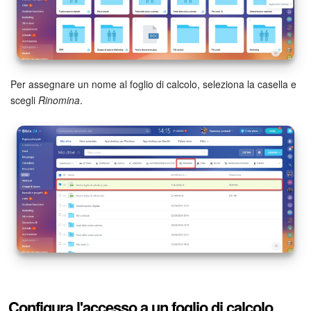
Bitrix24 Market
Siti e store
Per assegnare un nome al foglio di calcolo, seleziona la casella e
Online store
scegli
Rinomina
.
Dipendenti
Knowledge base
Firma elettronica
Firma elettronica per HR
Automazione
Flussi di lavoro
Configura l'accesso a un foglio di calcolo