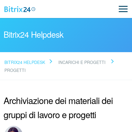
Bitrix24 Helpdesk
BITRIX24 HELPDESK
INCARICHI E PROGETTI
Leggi le domande frequenti
PROGETTI
Novità
Archiviazione dei materiali dei
Supporto Bitrix24
gruppi di lavoro e progetti
Registrazione e accesso