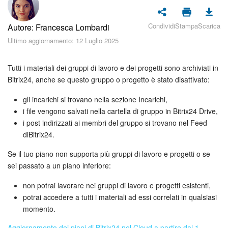
Piani e pagamento
Condividi
Stampa
Scarica
Autore: Francesca Lombardi
Sicurezza in Bitrix24
Ultimo aggiornamento: 12 Luglio 2025
Come iniziare?
Tutti i materiali dei gruppi di lavoro e dei progetti sono archiviati in
CoPilot: IA in Bitrix24
Bitrix24, anche se questo gruppo o progetto è stato disattivato:
gli incarichi si trovano nella sezione Incarichi,
Feed
i file vengono salvati nella cartella di gruppo in Bitrix24 Drive,
i post indirizzati ai membri del gruppo si trovano nel Feed
Messenger
diBitrix24.
Collab
Se il tuo piano non supporta più gruppi di lavoro e progetti o se
sei passato a un piano inferiore:
Calendario
non potrai lavorare nei gruppi di lavoro e progetti esistenti,
potrai accedere a tutti i materiali ad essi correlati in qualsiasi
Bitrix24 Drive
momento.
Aggiornamento dei piani di Bitrix24 nel Cloud a partire dal 1