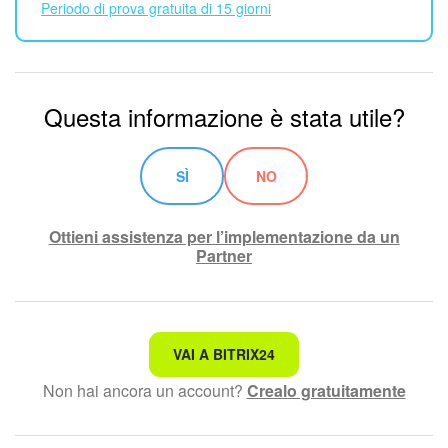
Periodo di prova gratuita di 15 giorni
Questa informazione è stata utile?
SÌ
NO
Ottieni assistenza per l’implementazione da un
Partner
Non è quello che sto cercando.
VAI A BITRIX24
Non hai ancora un account?
Crealo gratuitamente
Testo complesso e incomprensibile
Le informazioni sono obsolete.