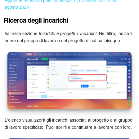
Webmail
agosto 2024
Gruppi di lavoro
Ricerca degli incarichi
Incarichi e progetti
Vai nella sezione
Incarichi e progetti
>
Incarichi
. Nel filtro, indica il
nome del gruppo di lavoro o del progetto di cui hai bisogno.
Progetti IA
CRM
Prenotazione online
Contact Center
Sales Center
L'elenco visualizzerà gli incarichi associati al progetto o al gruppo
Analisi CRM
di lavoro specificato. Puoi aprirli e continuare a lavorare con loro.
Generatore BI