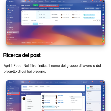
Bitrix24 Market
Siti e store
Online store
Dipendenti
Ricerca dei post
Knowledge base
Apri il Feed. Nel filtro, indica il nome del gruppo di lavoro o del
progetto di cui hai bisogno.
Firma elettronica
Firma elettronica per HR
Automazione
Flussi di lavoro