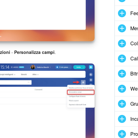
Fe
Me
Col
zioni
-
Personalizza campi
.
Cal
Bit
We
Gru
Inc
Pro