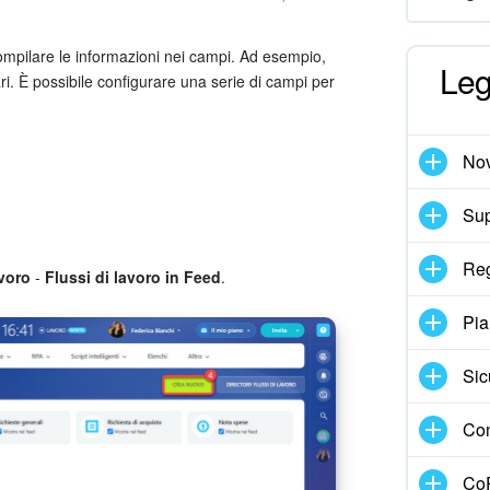
ompilare le informazioni nei campi. Ad esempio,
Leg
fari. È possibile configurare una serie di campi per
Nov
Sup
Reg
avoro
-
Flussi di lavoro in Feed
.
Pia
Sic
Com
CoP