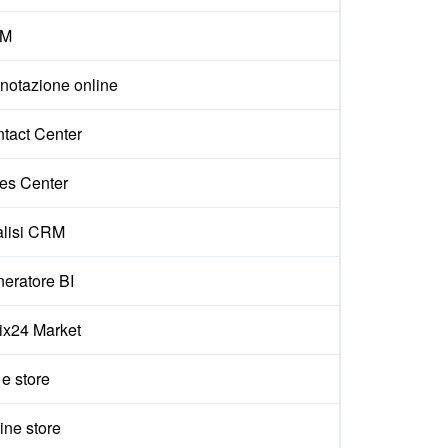
M
notazione online
tact Center
es Center
lisi CRM
eratore BI
rix24 Market
 e store
ine store