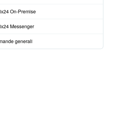
rix24 On-Premise
rix24 Messenger
ande generali