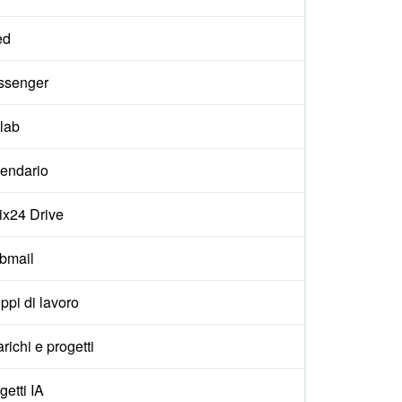
ed
ssenger
lab
endario
rix24 Drive
bmail
ppi di lavoro
arichi e progetti
getti IA