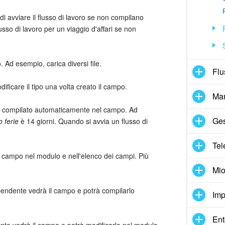
di avviare il flusso di lavoro se non compilano
sso di lavoro per un viaggio d'affari se non
o. Ad esempio, carica diversi file.
Flu
ificare il tipo una volta creato il campo.
Mar
rà compilato automaticamente nel campo. Ad
Ges
o ferie
è 14 giorni. Quando si avvia un flusso di
Tel
del campo nel modulo e nell'elenco dei campi. Più
Mio
dipendente vedrà il campo e potrà compilarlo
Imp
Ent
dente vedrà il campo e potrà modificarlo nel modulo