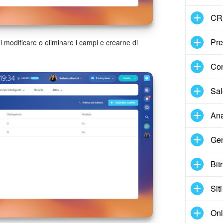
CR
Pre
uoi modificare o eliminare i campi e crearne di
Con
Sal
Ana
Gen
Bit
Siti
Onl