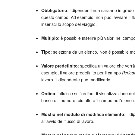
Obbligatorio
: i dipendenti non saranno in grado 
questo campo. Ad esempio, non puoi avviare il flu
inserisci lo scopo del viaggio.
Multiplo
: è possibile inserire più valori nel camp
Tipo
: seleziona da un elenco. Non è possibile mod
Valore predefinito
: specifica un valore che ver
esempio, il valore predefinito per il campo
Period
lavoro, il dipendente può modificarlo.
Ordina
: influisce sull'ordine di visualizzazione 
basso è il numero, più alto è il campo nell'elenco.
Mostra nel modulo di modifica elemento
: il 
all'avvio del flusso di lavoro.
Mostra nel nuovo modulo elemento
: il dipen