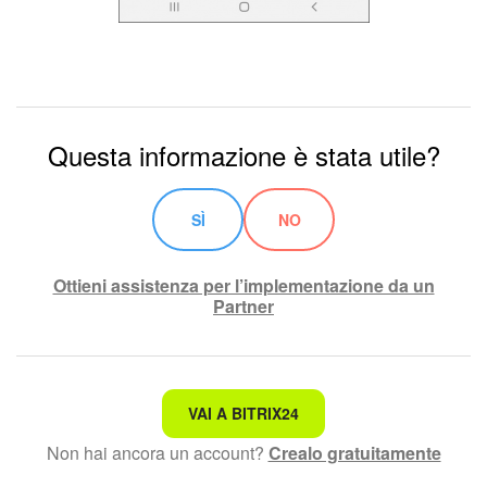
Questa informazione è stata utile?
SÌ
NO
Ottieni assistenza per l’implementazione da un
Partner
Non è quello che sto cercando.
VAI A BITRIX24
Non hai ancora un account?
Crealo gratuitamente
Testo complesso e incomprensibile