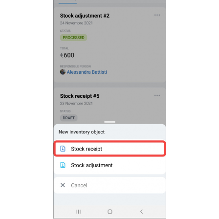
Bitrix24 Market
Siti e store
Online store
Dipendenti
Knowledge base
Firma elettronica
Firma elettronica per HR
Automazione
Flussi di lavoro