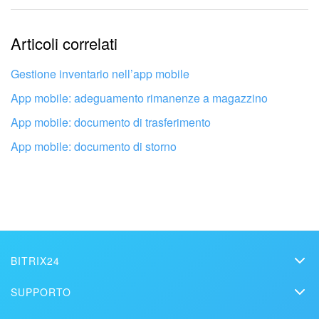
Le informazioni sono obsolete.
Articoli correlati
Troppo breve, ho bisogno di maggiori informazioni.
Non mi soddisfa come funziona questo strumento
Gestione inventario nell’app mobile
App mobile: adeguamento rimanenze a magazzino
App mobile: documento di trasferimento
App mobile: documento di storno
BITRIX24
Bitrix24
SUPPORTO
Prezzi
Fai configurare il tuo Bitrix24 a un
Helpdesk