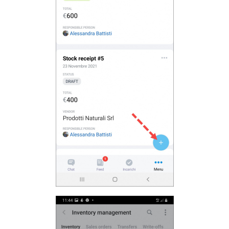
Webmail
Gruppi di lavoro
Incarichi e progetti
Progetti IA
CRM
Prenotazione online
Contact Center
Sales Center
Analisi CRM
Generatore BI