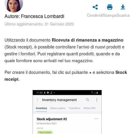
Piani e pagamento
Condividi
Stampa
Scarica
Autore: Francesca Lombardi
Sicurezza in Bitrix24
Ultimo aggiornamento: 31 Gennaio 2023
Come iniziare?
Utilizzando il documento
Ricevuta di rimanenza a magazzino
CoPilot: IA in Bitrix24
(Stock receipt), è possibile controllare l'arrivo di nuovi prodotti e
gestire i fornitori. Puoi registrare quanti prodotti, quando e da
quale fornitore sono arrivati nel tuo magazzino.
Feed
Per creare il documento, fai clic sul pulsante
+
e seleziona
Stock
Messenger
receipt
.
Collab
Calendario
Bitrix24 Drive