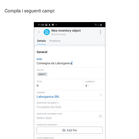
Compila i seguenti campi:
Marketing
Gestione inventario
Telefonia
Mio profilo
Impostazioni
Enterprise
Bitrix24 On-Premise
Bitrix24 Messenger
Domande generali