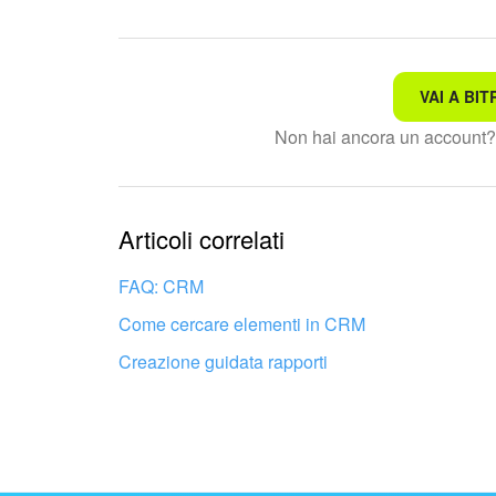
VAI A BIT
Non è quello che sto cerc
Non hai ancora un account
Testo complesso e incomp
Le informazioni sono obso
Articoli correlati
Troppo breve, ho bisogno 
FAQ: CRM
Come cercare elementi in CRM
Non mi soddisfa come fun
Creazione guidata rapporti