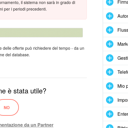
Firma
ornamento, il sistema non sarà in grado di
ni per i periodi precedenti.
Auto
Fluss
Mark
e delle offerte può richiedere del tempo - da un
one del database.
Gesti
Telef
Mio p
e è stata utile?
Impo
NO
Enter
ementazione da un Partner
Bitr