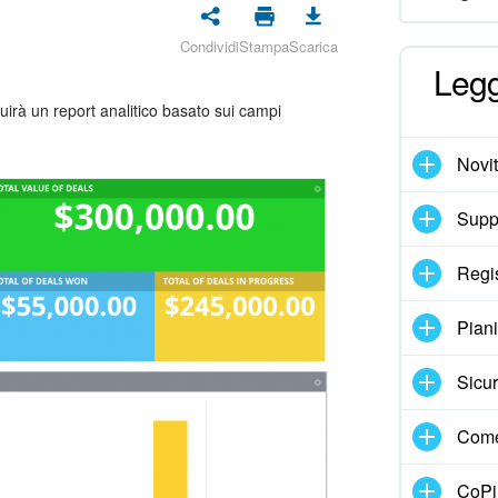
Condividi
Stampa
Scarica
Legg
uirà un report analitico basato sui campi
Novi
Suppo
Regi
Pian
Sicur
Come
CoPil