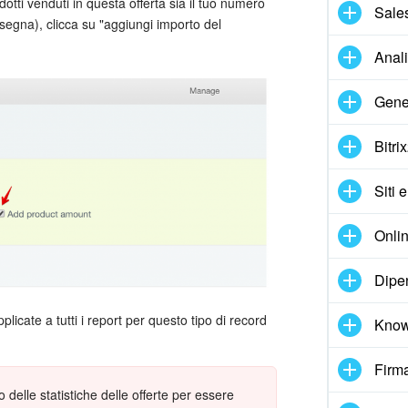
otti venduti in questa offerta sia il tuo numero
Sale
egna), clicca su "aggiungi importo del
Anal
Gene
Bitri
Siti 
Onlin
Dipe
icate a tutti i report per questo tipo di record
Know
Firma
 delle statistiche delle offerte per essere