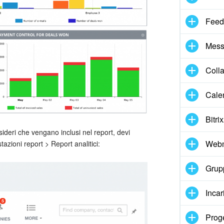
Feed
Mess
Coll
Cale
Bitri
ideri che vengano inclusi nel report, devi
Webm
zioni report > Report analitici:
Grupp
Incar
Proge