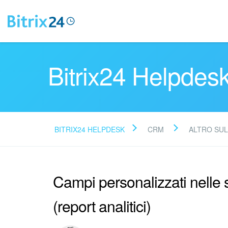
Bitrix24 Helpdes
BITRIX24 HELPDESK
CRM
ALTRO SU
Campi personalizzati nelle
(report analitici)