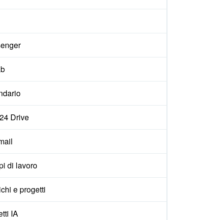
enger
ab
ndario
x24 Drive
ail
i di lavoro
ichi e progetti
tti IA