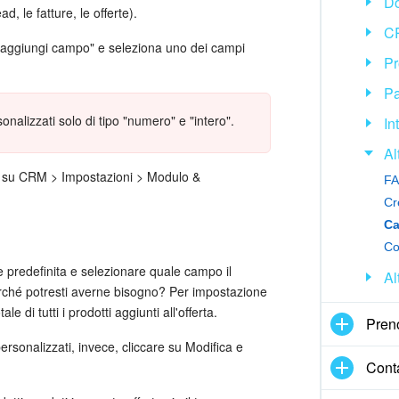
Do
ad, le fatture, le offerte).
CR
 su "aggiungi campo" e seleziona uno dei campi
Pr
Pa
nalizzati solo di tipo "numero" e "intero".
In
Al
ai su CRM > Impostazioni > Modulo &
FA
Cr
Co
e predefinita e selezionare quale campo il
Al
rché potresti averne bisogno? Per impostazione
e di tutti i prodotti aggiunti all'offerta.
Pren
ersonalizzati, invece, cliccare su Modifica e
Cont