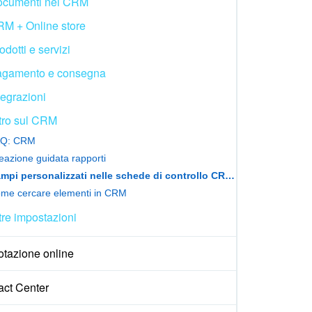
cumenti nel CRM
M + Online store
odotti e servizi
gamento e consegna
tegrazioni
tro sul CRM
Q: CRM
eazione guidata rapporti
Campi personalizzati nelle schede di controllo CRM (report analitici)
me cercare elementi in CRM
tre impostazioni
otazione online
act Center