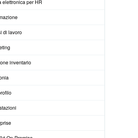
 elettronica per HR
mazione
i di lavoro
eting
one inventario
onia
rofilo
stazioni
prise
ix24 On-Premise