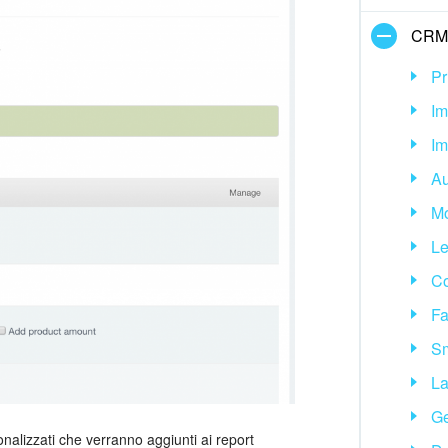
CRM
Pr
Im
Im
Au
Mo
Le
Co
Fa
Sm
La
Ge
nalizzati che verranno aggiunti ai report