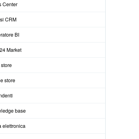
s Center
isi CRM
ratore BI
x24 Market
e store
e store
ndenti
ledge base
 elettronica