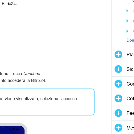
 Bitrix24:
Dom
Pia
Sic
lefono. Tocca
Continua
.
nto accederai a Bitrix24.
Com
CoP
non viene visualizzato, seleziona l’accesso
Fe
Me