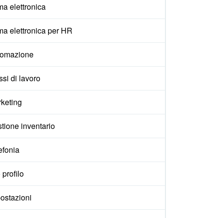
ma elettronica
ma elettronica per HR
tomazione
ssi di lavoro
keting
tione inventario
efonia
 profilo
ostazioni