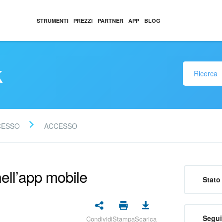
STRUMENTI
PREZZI
PARTNER
APP
BLOG
k
CESSO
ACCESSO
ell’app mobile
Stato 
Segui
Condividi
Stampa
Scarica