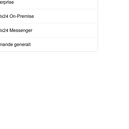
erprise
rix24 On-Premise
rix24 Messenger
ande generali