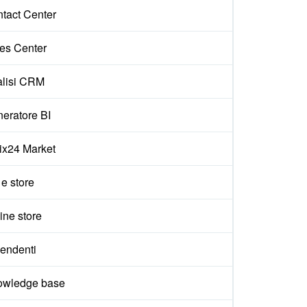
tact Center
es Center
lisi CRM
eratore BI
rix24 Market
 e store
ine store
endenti
owledge base