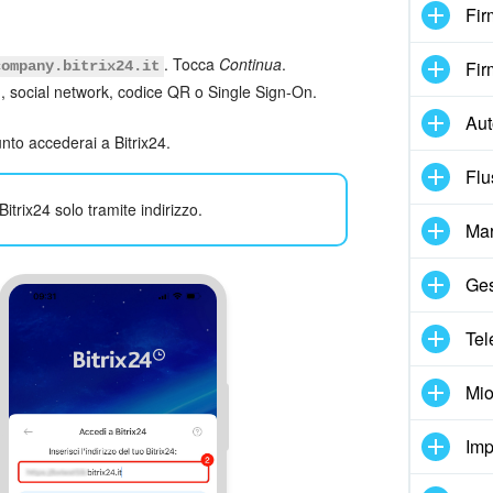
Fir
. Tocca
Continua
.
Fir
company.bitrix24.it
d, social network, codice QR o Single Sign-On.
Au
nto accederai a Bitrix24.
Flu
trix24 solo tramite indirizzo.
Mar
Ges
Tel
Mio
Imp