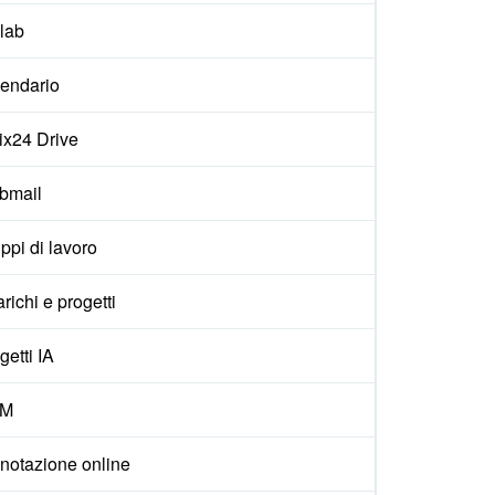
lab
endario
rix24 Drive
bmail
ppi di lavoro
arichi e progetti
getti IA
M
notazione online