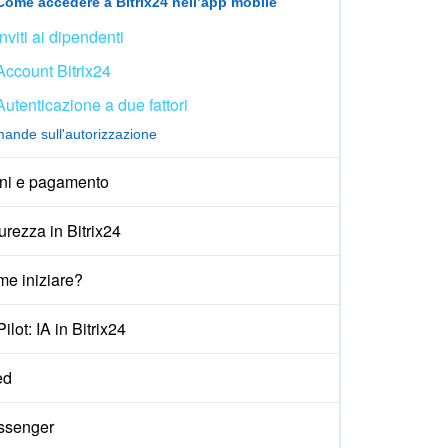
Come accedere a Bitrix24 nell’app mobile
Inviti ai dipendenti
Account Bitrix24
Autenticazione a due fattori
ande sull'autorizzazione
ni e pagamento
urezza in Bitrix24
e iniziare?
ilot: IA in Bitrix24
ed
ssenger