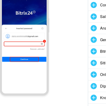
Con
Sal
Ana
Gen
Bit
Siti
Onl
Dip
Kn