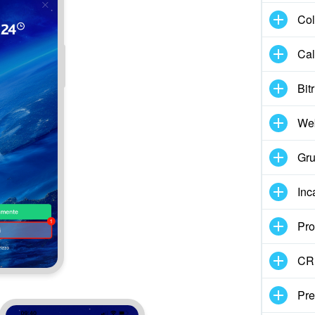
Col
Cal
Bit
We
Gru
Inc
Pro
CR
Pre