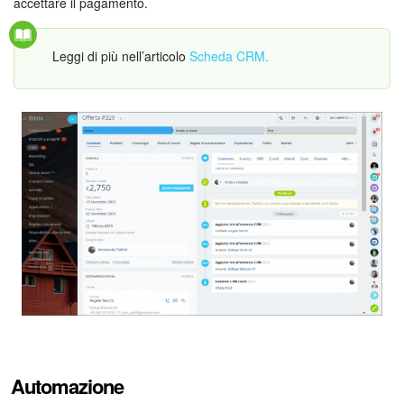
Webmail
accettare il pagamento.
Gruppi di lavoro
Leggi di più nell’articolo
Scheda CRM.
Incarichi e progetti
Progetti IA
CRM
Prenotazione online
Contact Center
Sales Center
Analisi CRM
Automazione
Generatore BI