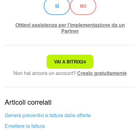
SÌ
NO
Ottieni assistenza per l’implementazione da un
Partner
Non è quello che sto cercando.
VAI A BITRIX24
Non hai ancora un account?
Crealo gratuitamente
Testo complesso e incomprensibile
Le informazioni sono obsolete.
Articoli correlati
Troppo breve, ho bisogno di maggiori informazioni.
Non mi soddisfa come funziona questo strumento
Genera preventivi e fatture dalle offerte
Emettere la fattura