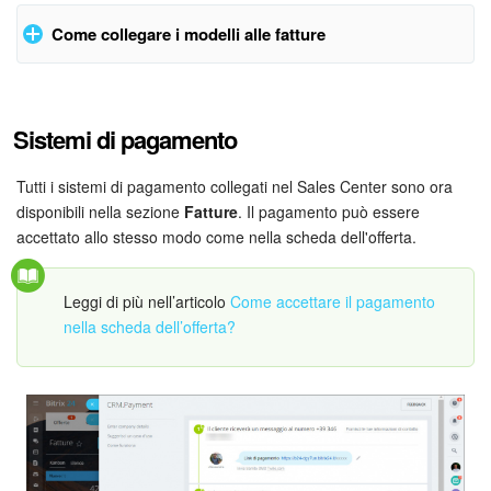
Come collegare i modelli alle fatture
Accedi alle impostazioni del modello del documento e nel
campo
Associa a elementi CRM
seleziona
Fattura
. Salva le
Sistemi di pagamento
modifiche. In seguito i modelli dei documenti verranno aggiunti
alle fatture.
Tutti i sistemi di pagamento collegati nel Sales Center sono ora
disponibili nella sezione
Fatture
. Il pagamento può essere
accettato allo stesso modo come nella scheda dell'offerta.
Leggi di più nell’articolo
Come accettare il pagamento
nella scheda dell’offerta?