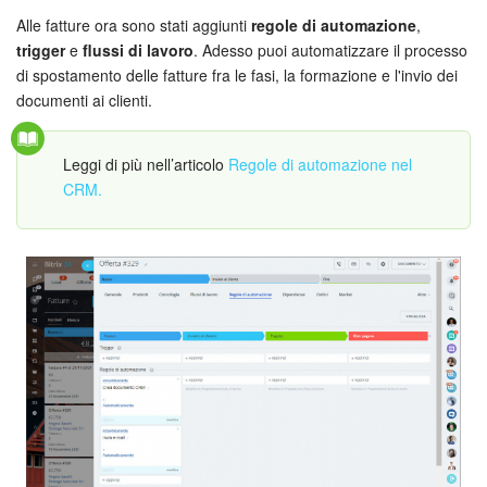
Alle fatture ora sono stati aggiunti
regole di automazione
,
Bitrix24 Market
trigger
e
flussi di lavoro
. Adesso puoi automatizzare il processo
di spostamento delle fatture fra le fasi, la formazione e l'invio dei
Siti e store
documenti ai clienti.
Online store
Leggi di più nell’articolo
Regole di automazione nel
CRM.
Dipendenti
Knowledge base
Firma elettronica
Firma elettronica per HR
Automazione
Flussi di lavoro