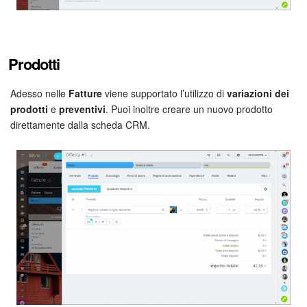
Marketing
Gestione inventario
Prodotti
Telefonia
Adesso nelle
Fatture
viene supportato l’utilizzo di
variazioni dei
prodotti
e
preventivi
. Puoi inoltre creare un nuovo prodotto
direttamente dalla scheda CRM.
Mio profilo
Impostazioni
Enterprise
Bitrix24 On-Premise
Bitrix24 Messenger
Domande generali