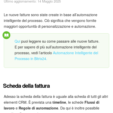
Ultimo aggiornamento: 14 Maggio 2025
Piani e pagamento
Sicurezza in Bitrix24
Le nuove fatture sono state create in base all’automazione
intelligente del processo. Ciò significa che vengono fornite
maggiori opportunità di personalizzazione e automazione.
Come iniziare?
CoPilot: IA in Bitrix24
Qui
puoi leggere su come passare alle nuove fatture.
E per sapere di più sull’automazione intelligente del
Feed
processo, vedi l’articolo
Automazione Intelligente del
Processo in Bitrix24.
Messenger
Collab
Scheda della fattura
Calendario
Adesso la scheda della fattura è uguale alla scheda di tutti gli altri
Bitrix24 Drive
elementi CRM. È prevista una
timeline
, le schede
Flussi di
lavoro
e
Regole di automazione
. Da qui è inoltre possibile